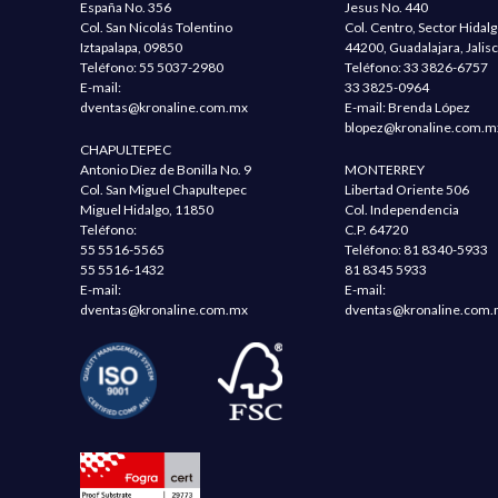
España No. 356
Jesus No. 440
Col. San Nicolás Tolentino
Col. Centro, Sector Hidal
Iztapalapa, 09850
44200, Guadalajara, Jalis
Teléfono:
55 5037-2980
Teléfono:
33 3826-6757
E-mail:
33 3825-0964
dventas@kronaline.com.mx
E-mail: Brenda López
blopez@kronaline.com.m
CHAPULTEPEC
Antonio Díez de Bonilla No. 9
MONTERREY
Col. San Miguel Chapultepec
Libertad Oriente 506
Miguel Hidalgo, 11850
Col. Independencia
Teléfono:
C.P. 64720
55 5516-5565
Teléfono:
81 8340-5933
55 5516-1432
81 8345 5933
E-mail:
E-mail:
dventas@kronaline.com.mx
dventas@kronaline.com.