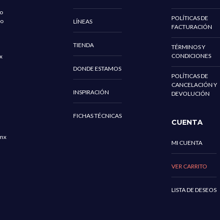
go
POLÍTICAS DE
co
LÍNEAS
FACTURACIÓN
TIENDA
TÉRMINOS Y
CONDICIONES
x
DONDE ESTAMOS
POLÍTICAS DE
CANCELACIÓN Y
INSPIRACIÓN
DEVOLUCIÓN
FICHAS TÉCNICAS
CUENTA
mx
MI CUENTA
VER CARRITO
LISTA DE DESEOS