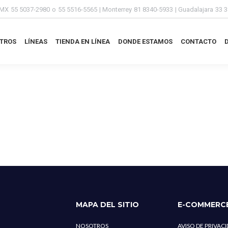
MX
55 5037-2980
o
55 5516-5565
| Monterrey
81 8340-5933
| Guadalajara
33 
TROS
LÍNEAS
TIENDA EN LÍNEA
DONDE ESTAMOS
CONTACTO
TROS
LÍNEAS
TIENDA EN LÍNEA
DONDE ESTAMOS
CONTACTO
MAPA DEL SITIO
E-COMMERC
NOSOTROS
AVISO DE PRIVAC