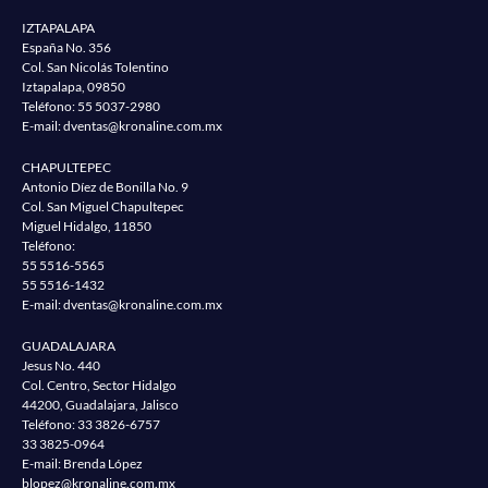
IZTAPALAPA
España No. 356
Col. San Nicolás Tolentino
Iztapalapa, 09850
Teléfono:
55 5037-2980
E-mail:
dventas@kronaline.com.mx
CHAPULTEPEC
Antonio Díez de Bonilla No. 9
Col. San Miguel Chapultepec
Miguel Hidalgo, 11850
Teléfono:
55 5516-5565
55 5516-1432
E-mail:
dventas@kronaline.com.mx
GUADALAJARA
Jesus No. 440
Col. Centro, Sector Hidalgo
44200, Guadalajara, Jalisco
Teléfono:
33 3826-6757
33 3825-0964
E-mail: Brenda López
blopez@kronaline.com.mx