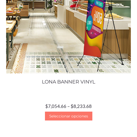
LONA BANNER VINYL
$
7,054.66
–
$
8,233.68
Seleccionar opciones