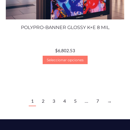
POLYPRO-BANNER GLOSSY K+E 8 MIL
$
6,802.53
Seleccionar opciones
1
2
3
4
5
…
7
→