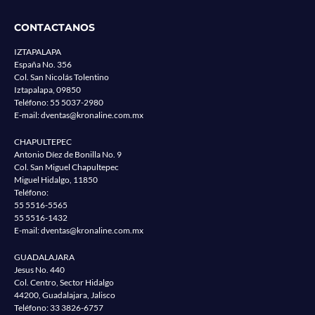
CONTACTANOS
IZTAPALAPA
España No. 356
Col. San Nicolás Tolentino
Iztapalapa, 09850
Teléfono:
55 5037-2980
E-mail:
dventas@kronaline.com.mx
CHAPULTEPEC
Antonio Díez de Bonilla No. 9
Col. San Miguel Chapultepec
Miguel Hidalgo, 11850
Teléfono:
55 5516-5565
55 5516-1432
E-mail:
dventas@kronaline.com.mx
GUADALAJARA
Jesus No. 440
Col. Centro, Sector Hidalgo
44200, Guadalajara, Jalisco
Teléfono:
33 3826-6757