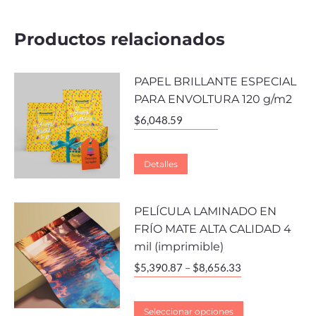
Productos relacionados
PAPEL BRILLANTE ESPECIAL
PARA ENVOLTURA 120 g/m2
$
6,048.59
Detalles
PELÍCULA LAMINADO EN
FRÍO MATE ALTA CALIDAD 4
mil (imprimible)
$
5,390.87
–
$
8,656.33
Seleccionar opciones