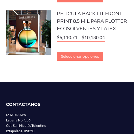
PELÍCULA BACK-LIT FRONT
PRINT 8.5 MIL PARA PLOTTER
ECOSOLVENTES Y LATEX
$
6,110.71
–
$
10,180.04
Seleccionar opciones
CONTACTANOS
IZTAPALAPA
España No. 356
Col. San Nicolás Tolentino
Iztapalapa, 09850