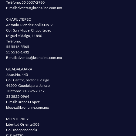
Teléfono:
55 5037-2980
E-mail:
dventas@kronaline.com.mx
CHAPULTEPEC
Antonio Díez de Bonilla No. 9
Col. San Miguel Chapultepec
Miguel Hidalgo, 11850
Teléfono:
55 5516-5565
55 5516-1432
E-mail:
dventas@kronaline.com.mx
GUADALAJARA
Jesus No. 440
Col. Centro, Sector Hidalgo
44200, Guadalajara, Jalisco
Teléfono:
33 3826-6757
33 3825-0964
E-mail: Brenda López
blopez@kronaline.com.mx
MONTERREY
Libertad Oriente 506
Col. Independencia
C.P. 64720