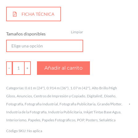
FICHA TÉCNICA
Limpiar
Tamaños disponibles
PAPEL
Añadir al carrito
FOTOGRÁFICO
HÍBRIDO
Categorías:
0.61 m (24")
,
0.914 m (36")
,
1.07 m (42")
,
Alto Brillo/High
HIGH
Gloss
,
Anuncios
,
Centros de Impresión y Copiado
,
DigitalinE
,
Diseño
,
GLOSS
Fotografía
,
Fotografia Industrial
,
Fotografia Publicitaria
,
Grande/Plotter
,
cantidad
Industria de la Fotografía
,
Industria Publicitaria
,
Inkjet Tintas Base Agua
,
Interiorismo
,
Papeles
,
Papeles Fotográficos
,
POP
,
Posters
,
Señalética
Código SKU:
No aplica