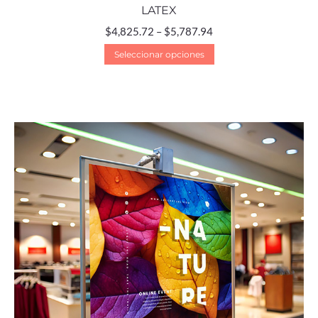
LATEX
$
4,825.72
–
$
5,787.94
Seleccionar opciones