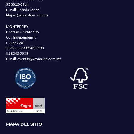
33 3825-0964
E-mail: Brenda López
blopez@kronaline.com.mx
MONTERREY
Libertad Oriente 506
Col. Independencia
C.P. 64720
Teléfono:
81 8340-5933
81 8345 5933
E-mail:
dventas@kronaline.com.mx
MAPA DEL SITIO