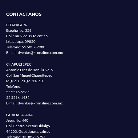
CONTACTANOS
IZTAPALAPA
España No. 356
Col. San Nicolás Tolentino
Iztapalapa, 09850
Teléfono:
55 5037-2980
E-mail:
dventas@kronaline.com.mx
CHAPULTEPEC
Antonio Díez de Bonilla No. 9
Col. San Miguel Chapultepec
Miguel Hidalgo, 11850
Teléfono:
55 5516-5565
55 5516-1432
E-mail:
dventas@kronaline.com.mx
GUADALAJARA
Jesus No. 440
Col. Centro, Sector Hidalgo
44200, Guadalajara, Jalisco
Teléfono:
33 3826-6757