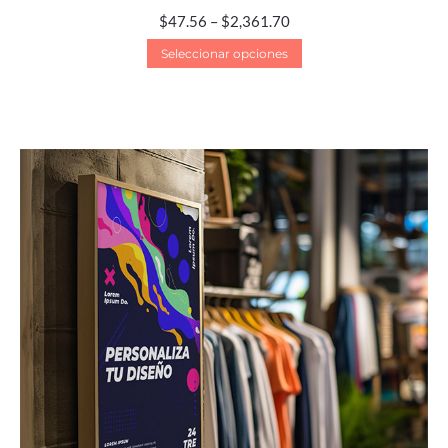
$
47.56
–
$
2,361.70
Seleccionar opciones