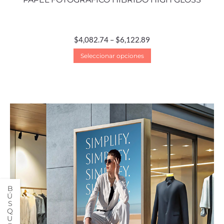
$
4,082.74
–
$
6,122.89
Seleccionar opciones