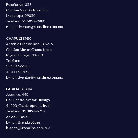
España No. 356
Col. San Nicolás Tolentino
Iztapalapa, 09850
Teléfono:
55 5037-2980
E-mail:
dventas@kronaline.com.mx
CHAPULTEPEC
Antonio Díez de Bonilla No. 9
Col. San Miguel Chapultepec
Miguel Hidalgo, 11850
Teléfono:
55 5516-5565
55 5516-1432
E-mail:
dventas@kronaline.com.mx
GUADALAJARA
Jesus No. 440
Col. Centro, Sector Hidalgo
44200, Guadalajara, Jalisco
Teléfono:
33 3826-6757
33 3825-0964
E-mail: Brenda López
blopez@kronaline.com.mx