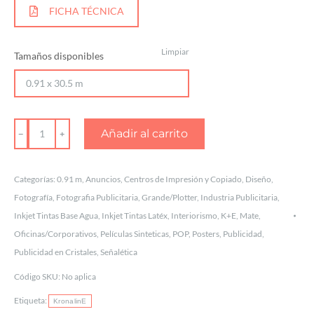
FICHA TÉCNICA
Limpiar
Tamaños disponibles
POLYPRO-
Añadir al carrito
BANNER
MATE
Categorías:
0.91 m
,
Anuncios
,
Centros de Impresión y Copiado
,
Diseño
,
K+E
Fotografía
,
Fotografia Publicitaria
,
Grande/Plotter
,
Industria Publicitaria
,
7
Inkjet Tintas Base Agua
,
Inkjet Tintas Latéx
,
Interiorismo
,
K+E
,
Mate
,
MIL
Oficinas/Corporativos
,
Películas Sinteticas
,
POP
,
Posters
,
Publicidad
,
Publicidad en Cristales
,
Señalética
cantidad
Código SKU:
No aplica
Etiqueta:
KronalinE