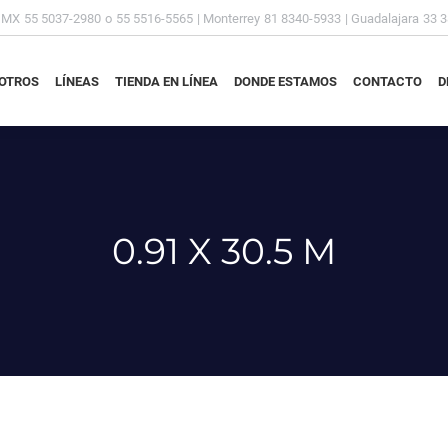
DMX
55 5037-2980
o
55 5516-5565
| Monterrey
81 8340-5933
| Guadalajara
33 
OTROS
LÍNEAS
TIENDA EN LÍNEA
DONDE ESTAMOS
CONTACTO
D
OTROS
LÍNEAS
TIENDA EN LÍNEA
DONDE ESTAMOS
CONTACTO
D
0.91 X 30.5 M