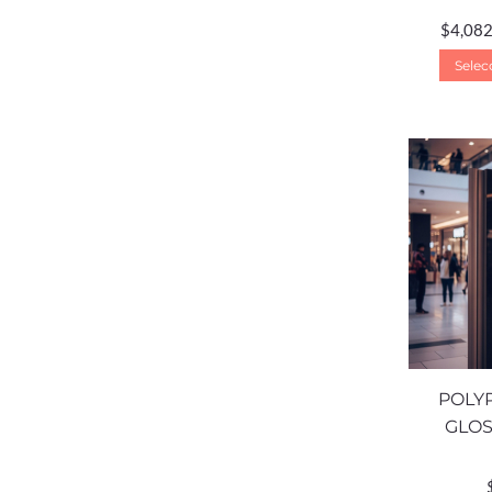
$
4,082
Selec
POLY
GLOS