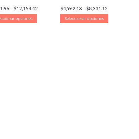
1.96
–
$
12,154.42
$
4,962.13
–
$
8,331.12
eccionar opciones
Seleccionar opciones