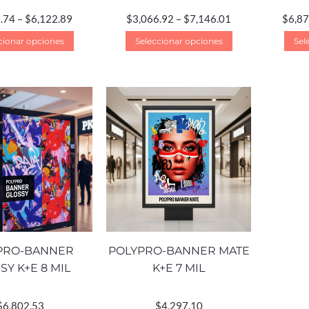
.74
–
$
6,122.89
$
3,066.92
–
$
7,146.01
$
6,87
cionar opciones
Seleccionar opciones
Sel
PRO-BANNER
POLYPRO-BANNER MATE
SY K+E 8 MIL
K+E 7 MIL
$
6,802.53
$
4,297.10