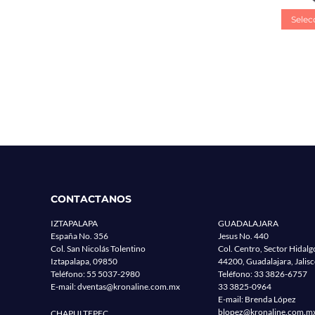
Selec
CONTACTANOS
IZTAPALAPA
GUADALAJARA
España No. 356
Jesus No. 440
Col. San Nicolás Tolentino
Col. Centro, Sector Hidalg
Iztapalapa, 09850
44200, Guadalajara, Jalis
Teléfono:
55 5037-2980
Teléfono:
33 3826-6757
E-mail:
dventas@kronaline.com.mx
33 3825-0964
E-mail: Brenda López
blopez@kronaline.com.m
CHAPULTEPEC