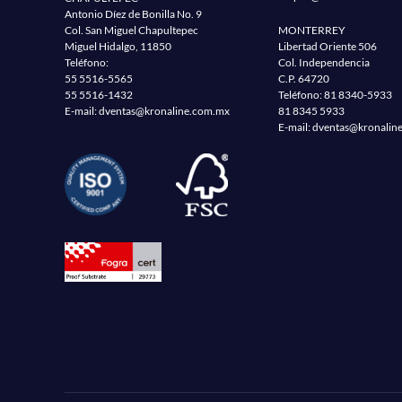
Antonio Díez de Bonilla No. 9
Col. San Miguel Chapultepec
MONTERREY
Miguel Hidalgo, 11850
Libertad Oriente 506
Teléfono:
Col. Independencia
55 5516-5565
C.P. 64720
55 5516-1432
Teléfono:
81 8340-5933
E-mail:
dventas@kronaline.com.mx
81 8345 5933
E-mail:
dventas@kronalin