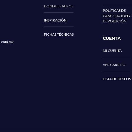
DONDE ESTAMOS
POLÍTICAS DE
CANCELACIÓN Y
INSPIRACIÓN
DEVOLUCIÓN
FICHAS TÉCNICAS
CUENTA
e.com.mx
MI CUENTA
VER CARRITO
LISTA DE DESEOS