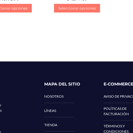
cionar opciones
Seleccionar opciones
MAPA DEL SITIO
E-COMMERC
NOSOTROS
AVISO DE PRIVA
o
POLÍTICAS DE
co
LÍNEAS
FACTURACIÓN
TIENDA
TÉRMINOS Y
CONDICIONES
x