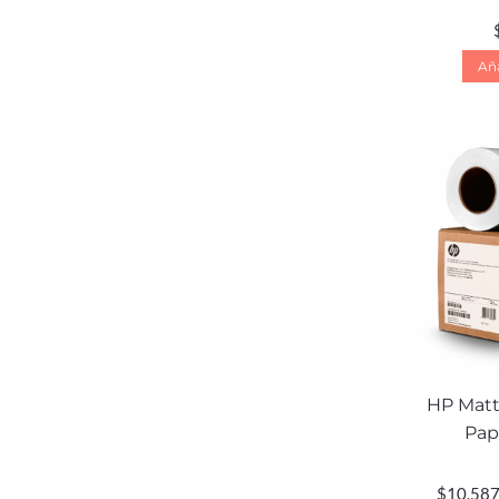
Aña
HP Matte
Pap
$
10,587