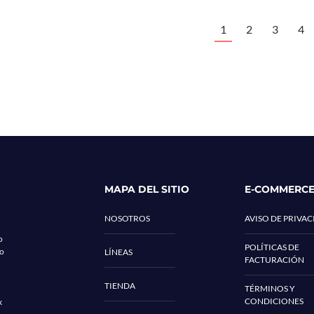
1
2
3
4
MAPA DEL SITIO
E-COMMERC
NOSOTROS
AVISO DE PRIVA
o
POLÍTICAS DE
co
LÍNEAS
FACTURACIÓN
TIENDA
TÉRMINOS Y
CONDICIONES
x