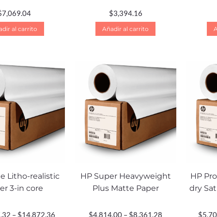
$
7,069.04
$
3,394.16
dir al carrito
Añadir al carrito
A
 Litho-realistic
HP Super Heavyweight
HP Pro
er 3-in core
Plus Matte Paper
dry Sat
.32
–
$
14,872.36
$
4,814.00
–
$
8,361.28
$
5,70