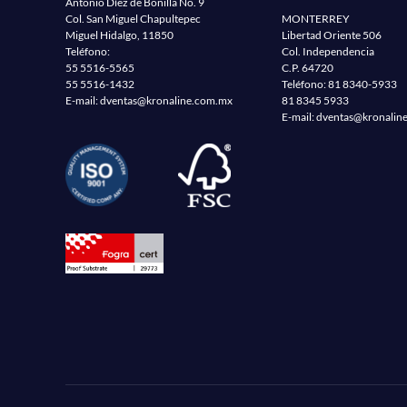
Antonio Díez de Bonilla No. 9
Col. San Miguel Chapultepec
MONTERREY
Miguel Hidalgo, 11850
Libertad Oriente 506
Teléfono:
Col. Independencia
55 5516-5565
C.P. 64720
55 5516-1432
Teléfono:
81 8340-5933
E-mail:
dventas@kronaline.com.mx
81 8345 5933
E-mail:
dventas@kronalin