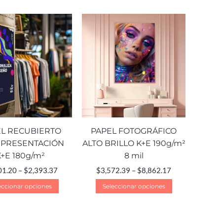
L RECUBIERTO
PAPEL FOTOGRÁFICO
 PRESENTACIÓN
ALTO BRILLO K+E 190g/m²
K+E 180g/m²
8 mil
01.20
–
$
2,393.37
$
3,572.39
–
$
8,862.17
eccionar opciones
Seleccionar opciones