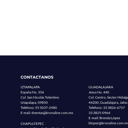
CONTACTANOS
IZTAPALAPA
GUADALAJARA
España No. 356
Jesus No. 440
Col. San Nicolás Tolentino
Col. Centro, Sector Hidalg
Iztapalapa, 09850
44200, Guadalajara, Jalis
Teléfono:
55 5037-2980
Teléfono:
33 3826-6757
E-mail:
dventas@kronaline.com.mx
33 3825-0964
E-mail: Brenda López
blopez@kronaline.com.m
CHAPULTEPEC