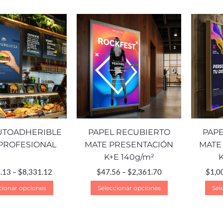
AUTOADHERIBLE
PAPEL RECUBIERTO
PAPE
PROFESIONAL
MATE PRESENTACIÓN
MATE
K+E 140g/m²
.13
–
$
8,331.12
$
47.56
–
$
2,361.70
$
1,0
cionar opciones
Seleccionar opciones
Sel