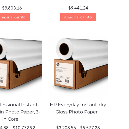
$
9,803.16
$
9,441.24
ñadir al carrito
Añadir al carrito
fessional Instant-
HP Everyday Instant-dry
in Photo Paper, 3-
Gloss Photo Paper
in Core
4.88
–
$
10,772.92
$
3,208.56
–
$
5,577.28