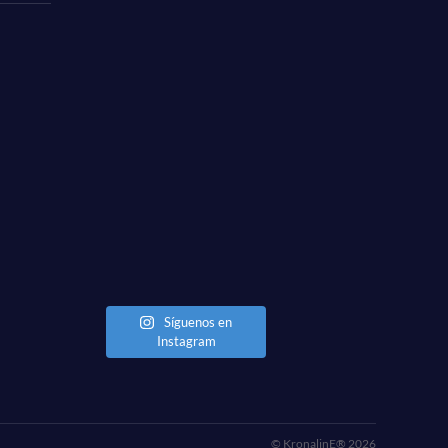
Síguenos en
Instagram
© KronalinE® 2026