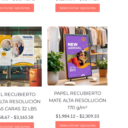
eccionar opciones
Seleccionar opciones
PAPEL RECUBIERTO
L RECUBIERTO
MATE ALTA RESOLUCIÓN
ALTA RESOLUCIÓN
170 g/m²
S CARAS 32 LBS
$
1,984.12
–
$
2,309.33
58.67
–
$
3,165.58
Seleccionar opciones
eccionar opciones