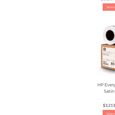
Selec
HP Every
Satin
$
3,213
Selec