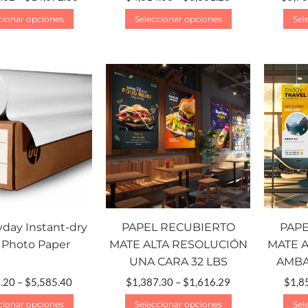
cionar opciones
Seleccionar opciones
Sel
day Instant-dry
PAPEL RECUBIERTO
PAPE
 Photo Paper
MATE ALTA RESOLUCIÓN
MATE 
UNA CARA 32 LBS
AMBA
.20
–
$
5,585.40
$
1,387.30
–
$
1,616.29
$
1,8
cionar opciones
Seleccionar opciones
Sel