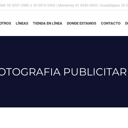
DMX
55 5037-2980
o
55 5516-5565
| Monterrey
81 8340-5933
| Guadalajara
33 
OTROS
LÍNEAS
TIENDA EN LÍNEA
DONDE ESTAMOS
CONTACTO
D
OTROS
LÍNEAS
TIENDA EN LÍNEA
DONDE ESTAMOS
CONTACTO
D
OTOGRAFIA PUBLICITAR