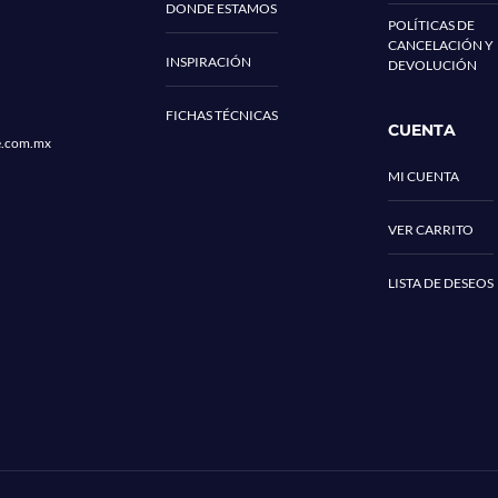
DONDE ESTAMOS
POLÍTICAS DE
CANCELACIÓN Y
INSPIRACIÓN
DEVOLUCIÓN
FICHAS TÉCNICAS
CUENTA
e.com.mx
MI CUENTA
VER CARRITO
LISTA DE DESEOS