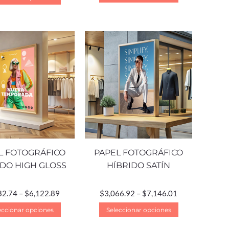
L FOTOGRÁFICO
PAPEL FOTOGRÁFICO
IDO HIGH GLOSS
HÍBRIDO SATÍN
82.74
–
$
6,122.89
$
3,066.92
–
$
7,146.01
eccionar opciones
Seleccionar opciones