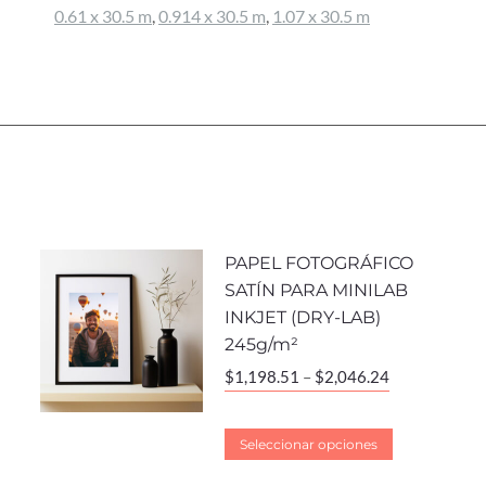
0.61 x 30.5 m
,
0.914 x 30.5 m
,
1.07 x 30.5 m
PAPEL FOTOGRÁFICO
SATÍN PARA MINILAB
INKJET (DRY-LAB)
245g/m²
$
1,198.51
–
$
2,046.24
Seleccionar opciones