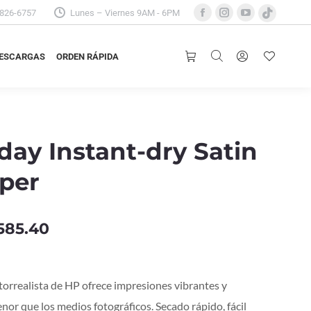
3826-6757
Lunes – Viernes 9AM - 6PM
Facebook
Instagram
YouTube
TikTok
ESCARGAS
ORDEN RÁPIDA
page
page
page
page
opens
opens
opens
opens
ESCARGAS
ORDEN RÁPIDA
in
in
in
in
new
new
new
new
window
window
window
window
day Instant-dry Satin
per
585.40
otorrealista de HP ofrece impresiones vibrantes y
or que los medios fotográficos. Secado rápido, fácil