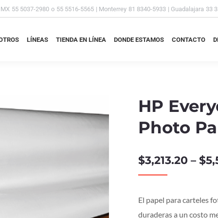
DMX
55 5037-2980
o
55 5516-5565
| Monterrey
81 8340-5933
| Guadalajara
33 
OTROS
LÍNEAS
TIENDA EN LÍNEA
DONDE ESTAMOS
CONTACTO
D
OTROS
LÍNEAS
TIENDA EN LÍNEA
DONDE ESTAMOS
CONTACTO
D
HP Every
Photo Pa
$
3,213.20
–
$
5,
El papel para carteles f
duraderas a un costo men