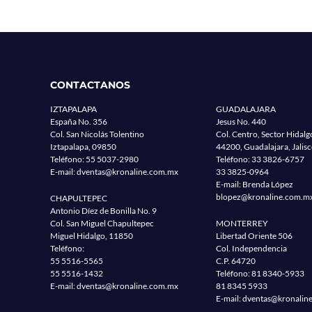
CONTACTANOS
IZTAPALAPA
GUADALAJARA
España No. 356
Jesus No. 440
Col. San Nicolás Tolentino
Col. Centro, Sector Hidalg
Iztapalapa, 09850
44200, Guadalajara, Jalis
Teléfono:
55 5037-2980
Teléfono:
33 3826-6757
E-mail:
dventas@kronaline.com.mx
33 3825-0964
E-mail: Brenda López
blopez@kronaline.com.m
CHAPULTEPEC
Antonio Díez de Bonilla No. 9
Col. San Miguel Chapultepec
MONTERREY
Miguel Hidalgo, 11850
Libertad Oriente 506
Teléfono:
Col. Independencia
55 5516-5565
C.P. 64720
55 5516-1432
Teléfono:
81 8340-5933
E-mail:
dventas@kronaline.com.mx
81 8345 5933
E-mail:
dventas@kronalin