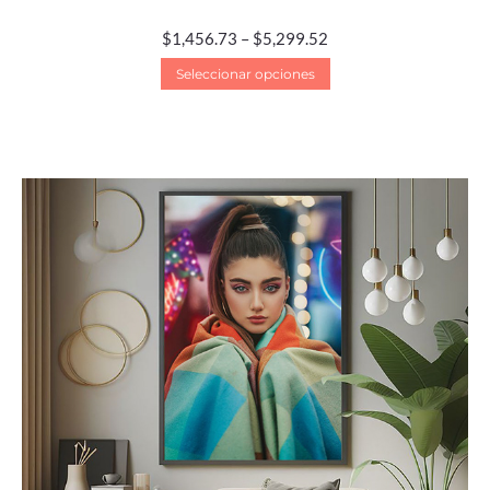
$
1,456.73
–
$
5,299.52
Seleccionar opciones