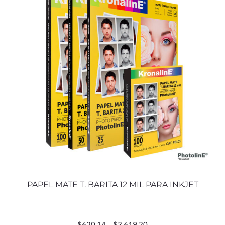
PAPEL MATE T. BARITA 12 MIL PARA INKJET
$
620.14
–
$
3,619.20