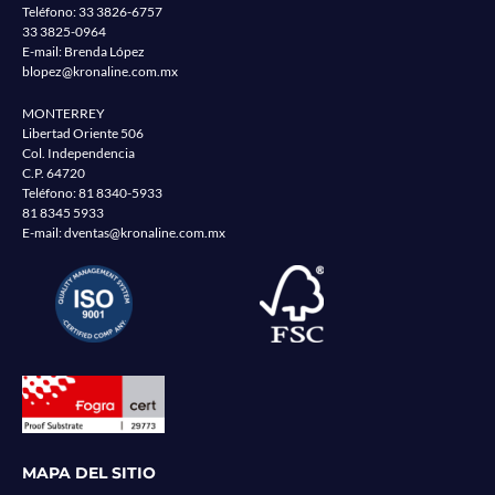
Teléfono:
33 3826-6757
33 3825-0964
E-mail: Brenda López
blopez@kronaline.com.mx
MONTERREY
Libertad Oriente 506
Col. Independencia
C.P. 64720
Teléfono:
81 8340-5933
81 8345 5933
E-mail:
dventas@kronaline.com.mx
MAPA DEL SITIO