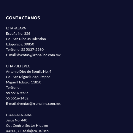
CONTACTANOS
IZTAPALAPA
España No. 356
Col. San Nicolás Tolentino
Iztapalapa, 09850
Teléfono:
55 5037-2980
E-mail:
dventas@kronaline.com.mx
CHAPULTEPEC
Antonio Díez de Bonilla No. 9
Col. San Miguel Chapultepec
Miguel Hidalgo, 11850
Teléfono:
55 5516-5565
55 5516-1432
E-mail:
dventas@kronaline.com.mx
GUADALAJARA
Jesus No. 440
Col. Centro, Sector Hidalgo
44200, Guadalajara, Jalisco