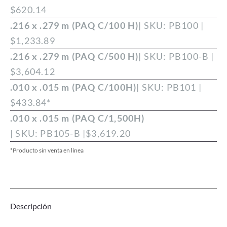
$
620.14
.216 x .279 m (PAQ C/100 H)
| SKU: PB100 |
$
1,233.89
.216 x .279 m (PAQ C/500 H)
| SKU: PB100-B |
$
3,604.12
.010 x .015 m (PAQ C/100H)
| SKU: PB101 |
$
433.84
*
.010 x .015 m (PAQ C/1,500H)
| SKU: PB105-B |
$
3,619.20
*Producto sin venta en línea
Descripción