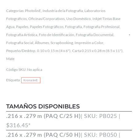
T.
Categorías:
PhotolinE
,
Industria de la Fotografía
,
Laboratorios
BARITA
Fotográficos
,
Oficinas/Corporativos
,
Uso Doméstico
,
Inkjet Tintas Base
12
Agua
,
Papeles
,
Papeles Fotográficos
,
Fotografía
,
Fotografia Profesional
,
MIL
Fotografia Artistica
,
Foto de Identificación
,
Fotografía Documental
,
Fotografia Social
,
Álbumes
,
Scrapbooking
,
Impresión a Color
,
PARA
Pequeño/Desktop
,
0.10 x 0.15 m (4 x 6")
,
Carta 0.215 x 0.28 m (8.5 x 11")
,
INKJET
Mate
cantidad
Código SKU:
No aplica
Etiqueta:
KronalinE
TAMAÑOS DISPONIBLES
.216 x .279 m (PAQ C/25 H)
| SKU: PB025 |
$
316.45
*
.216 x .279 m (PAQ C/50 H)
| SKU: PB050 |