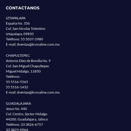
CONTACTANOS
IZTAPALAPA
España No. 356
Col. San Nicolás Tolentino
Iztapalapa, 09850
Teléfono:
55 5037-2980
E-mail:
dventas@kronaline.com.mx
CHAPULTEPEC
Antonio Díez de Bonilla No. 9
Col. San Miguel Chapultepec
Miguel Hidalgo, 11850
Teléfono:
55 5516-5565
55 5516-1432
E-mail:
dventas@kronaline.com.mx
GUADALAJARA
Jesus No. 440
Col. Centro, Sector Hidalgo
44200, Guadalajara, Jalisco
Teléfono:
33 3826-6757
33 3825-0964