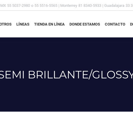
DMX
55 5037-2980
o
55 5516-5565
| Monterrey
81 8340-5933
| Guadalajara
33 
OTROS
LÍNEAS
TIENDA EN LÍNEA
DONDE ESTAMOS
CONTACTO
D
OTROS
LÍNEAS
TIENDA EN LÍNEA
DONDE ESTAMOS
CONTACTO
D
SEMI BRILLANTE/GLOSS