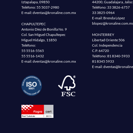
Iztapalapa, 09850
44200, Guadalajara, Jalis
Teléfono:
55 5037-2980
Teléfono:
33 3826-6757
E-mail:
dventas@kronaline.com.mx
33 3825-0964
E-mail: Brenda López
blopez@kronaline.com.m
CHAPULTEPEC
Antonio Díez de Bonilla No. 9
Col. San Miguel Chapultepec
MONTERREY
Miguel Hidalgo, 11850
Libertad Oriente 506
Teléfono:
Col. Independencia
55 5516-5565
C.P. 64720
55 5516-1432
Teléfono:
81 8340-5933
E-mail:
dventas@kronaline.com.mx
81 8345 5933
E-mail:
dventas@kronalin