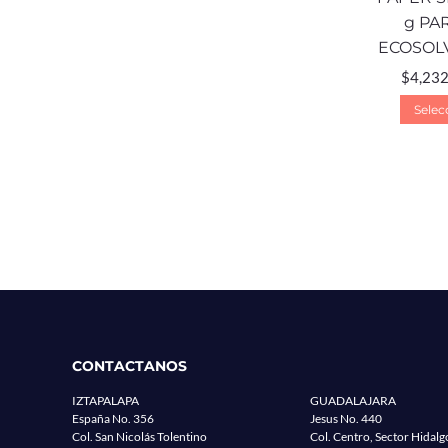
g PA
ECOSOLV
$
4,232
Selec
CONTACTANOS
IZTAPALAPA
GUADALAJARA
España No. 356
Jesus No. 440
Col. San Nicolás Tolentino
Col. Centro, Sector Hidalg