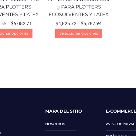
RA PLOTTERS
g PARA PLOTTERS
ENTES Y LATEX
ECOSOLVENTES Y LATEX
.55
–
$
5,082.71
$
4,825.72
–
$
5,787.94
cionar opciones
Seleccionar opciones
MAPA DEL SITIO
E-COMMERC
NOSOTROS
AVISO DE PRIVA
o