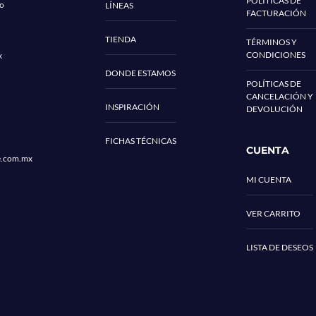
POLÍTICAS DE
co
LÍNEAS
FACTURACIÓN
TIENDA
TÉRMINOS Y
CONDICIONES
x
DONDE ESTAMOS
POLÍTICAS DE
CANCELACIÓN Y
INSPIRACIÓN
DEVOLUCIÓN
FICHAS TÉCNICAS
CUENTA
e.com.mx
MI CUENTA
VER CARRITO
LISTA DE DESEOS