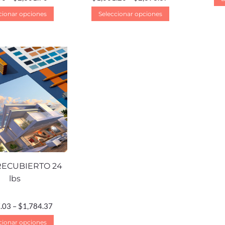
cionar opciones
Seleccionar opciones
RECUBIERTO 24
lbs
.03
–
$
1,784.37
cionar opciones