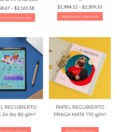
$
1,984.12
–
$
2,309.33
58.67
–
$
3,165.58
Seleccionar opciones
eccionar opciones
L RECUBIERTO
PAPEL RECUBIERTO
 24 lbs 90 g/m²
PRAGA MATE 170 g/m²
ónde Comprar
Dónde Comprar