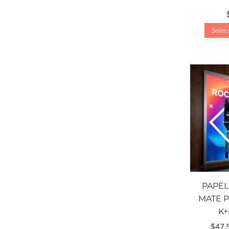
Selec
PAPEL
MATE 
K+
$
47.