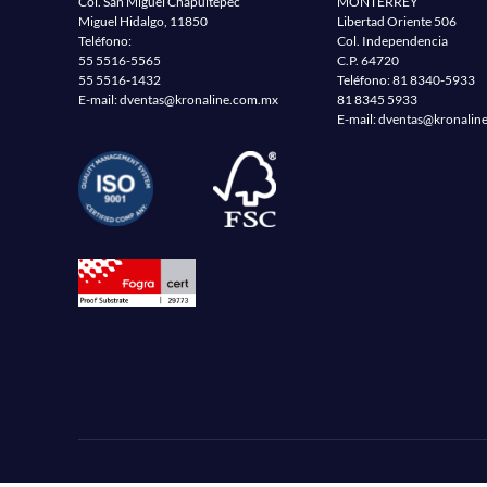
Col. San Miguel Chapultepec
MONTERREY
Miguel Hidalgo, 11850
Libertad Oriente 506
Teléfono:
Col. Independencia
55 5516-5565
C.P. 64720
55 5516-1432
Teléfono:
81 8340-5933
E-mail:
dventas@kronaline.com.mx
81 8345 5933
E-mail:
dventas@kronalin