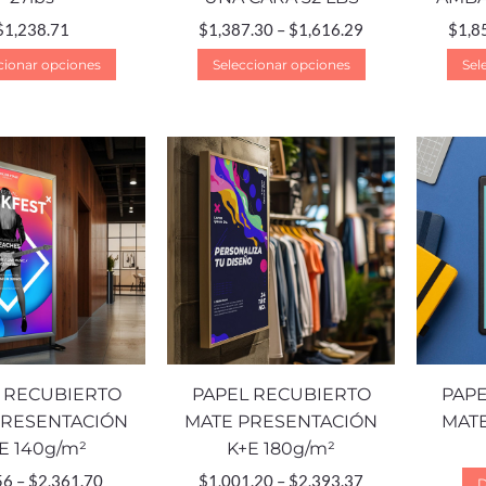
$
1,238.71
$
1,387.30
–
$
1,616.29
$
1,8
cionar opciones
Seleccionar opciones
Sel
 RECUBIERTO
PAPEL RECUBIERTO
PAPE
PRESENTACIÓN
MATE PRESENTACIÓN
MATE
E 140g/m²
K+E 180g/m²
56
–
$
2,361.70
$
1,001.20
–
$
2,393.37
D