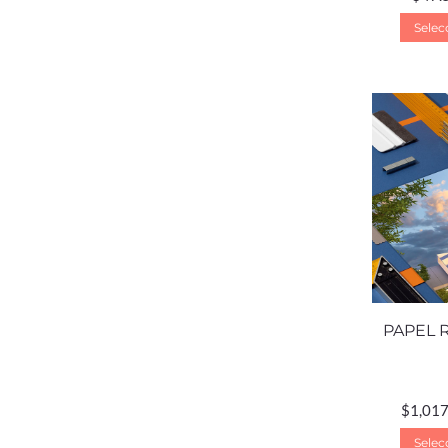
Selec
PAPEL 
$
1,017
Selec