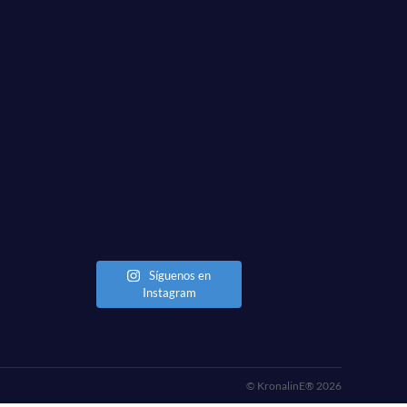
Síguenos en
Instagram
© KronalinE® 2026