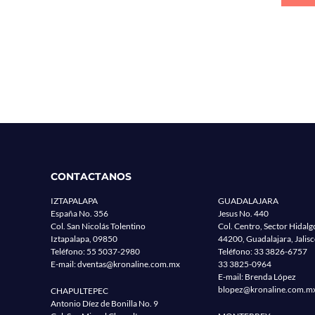
CONTACTANOS
IZTAPALAPA
GUADALAJARA
España No. 356
Jesus No. 440
Col. San Nicolás Tolentino
Col. Centro, Sector Hidalg
Iztapalapa, 09850
44200, Guadalajara, Jalis
Teléfono:
55 5037-2980
Teléfono:
33 3826-6757
E-mail:
dventas@kronaline.com.mx
33 3825-0964
E-mail: Brenda López
blopez@kronaline.com.m
CHAPULTEPEC
Antonio Díez de Bonilla No. 9