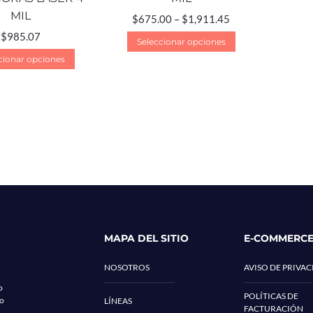
MIL
$
675.00
–
$
1,911.45
$
985.07
Seleccionar opciones
cionar opciones
MAPA DEL SITIO
E-COMMERC
NOSOTROS
AVISO DE PRIVA
o
POLÍTICAS DE
co
LÍNEAS
FACTURACIÓN