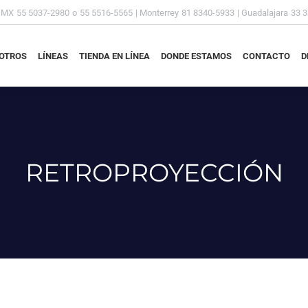
DMX
55 5037-2980
o
55 5516-5565
| Monterrey
81 8340-5933
| Guadalajara
33 
OTROS
LÍNEAS
TIENDA EN LÍNEA
DONDE ESTAMOS
CONTACTO
D
OTROS
LÍNEAS
TIENDA EN LÍNEA
DONDE ESTAMOS
CONTACTO
D
RETROPROYECCIÓN