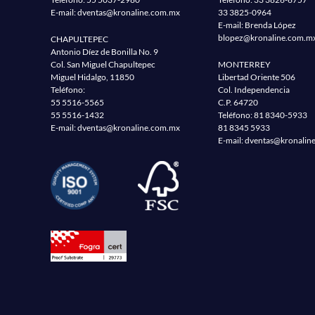
E-mail:
dventas@kronaline.com.mx
33 3825-0964
E-mail: Brenda López
blopez@kronaline.com.m
CHAPULTEPEC
Antonio Díez de Bonilla No. 9
Col. San Miguel Chapultepec
MONTERREY
Miguel Hidalgo, 11850
Libertad Oriente 506
Teléfono:
Col. Independencia
55 5516-5565
C.P. 64720
55 5516-1432
Teléfono:
81 8340-5933
E-mail:
dventas@kronaline.com.mx
81 8345 5933
E-mail:
dventas@kronalin