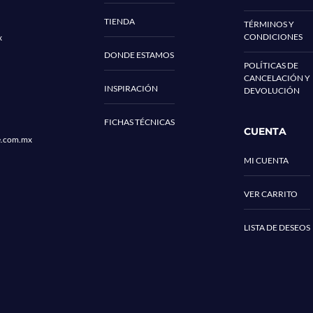
TIENDA
TÉRMINOS Y
CONDICIONES
x
DONDE ESTAMOS
POLÍTICAS DE
CANCELACIÓN Y
INSPIRACIÓN
DEVOLUCIÓN
FICHAS TÉCNICAS
CUENTA
e.com.mx
MI CUENTA
VER CARRITO
LISTA DE DESEOS