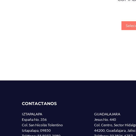
Selec
CONTACTANOS
IZTAPALAPA
GUADALAJARA
España No. 356
Jesus No. 440
Col. San Nicolás Tolentino
Col. Centro, Sector Hidalg
Iztapalapa, 09850
44200, Guadalajara, Jalis
Teléfono:
55 5037-2980
Teléfono:
33 3826-6757