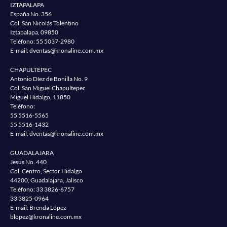
IZTAPALAPA
España No. 356
Col. San Nicolás Tolentino
Iztapalapa, 09850
Teléfono:
55 5037-2980
E-mail:
dventas@kronaline.com.mx
CHAPULTEPEC
Antonio Díez de Bonilla No. 9
Col. San Miguel Chapultepec
Miguel Hidalgo, 11850
Teléfono:
55 5516-5565
55 5516-1432
E-mail:
dventas@kronaline.com.mx
GUADALAJARA
Jesus No. 440
Col. Centro, Sector Hidalgo
44200, Guadalajara, Jalisco
Teléfono:
33 3826-6757
33 3825-0964
E-mail: Brenda López
blopez@kronaline.com.mx