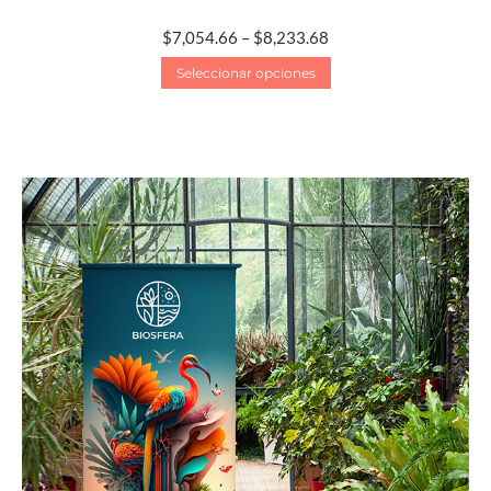
$
7,054.66
–
$
8,233.68
Seleccionar opciones