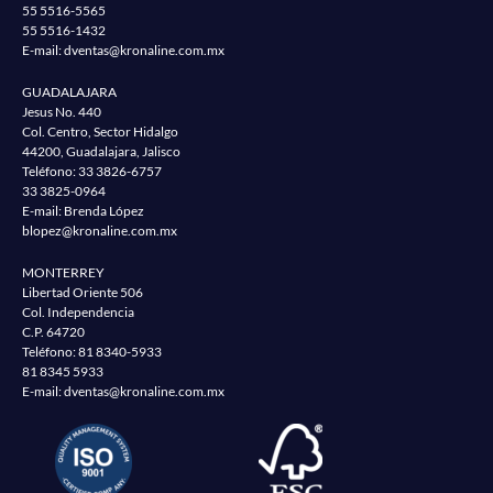
55 5516-5565
55 5516-1432
E-mail:
dventas@kronaline.com.mx
GUADALAJARA
Jesus No. 440
Col. Centro, Sector Hidalgo
44200, Guadalajara, Jalisco
Teléfono:
33 3826-6757
33 3825-0964
E-mail: Brenda López
blopez@kronaline.com.mx
MONTERREY
Libertad Oriente 506
Col. Independencia
C.P. 64720
Teléfono:
81 8340-5933
81 8345 5933
E-mail:
dventas@kronaline.com.mx