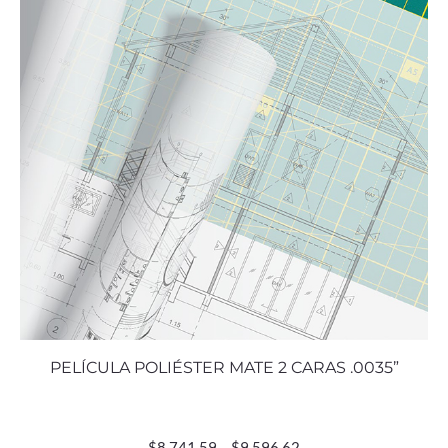
PELÍCULA POLIÉSTER MATE 2 CARAS .0035”
$
8,741.59
–
$
9,596.62