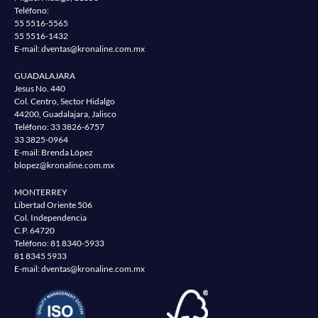
Teléfono:
55 5516-5565
55 5516-1432
E-mail:
dventas@kronaline.com.mx
GUADALAJARA
Jesus No. 440
Col. Centro, Sector Hidalgo
44200, Guadalajara, Jalisco
Teléfono:
33 3826-6757
33 3825-0964
E-mail: Brenda López
blopez@kronaline.com.mx
MONTERREY
Libertad Oriente 506
Col. Independencia
C.P. 64720
Teléfono:
81 8340-5933
81 8345 5933
E-mail:
dventas@kronaline.com.mx