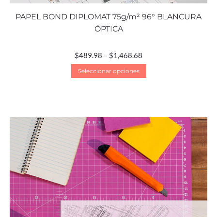
PAPEL BOND DIPLOMAT 75g/m² 96° BLANCURA
ÓPTICA
$
489.98
–
$
1,468.68
Seleccionar opciones