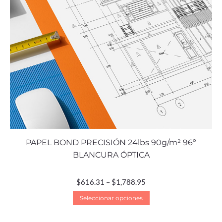
PAPEL BOND PRECISIÓN 24lbs 90g/m² 96º
BLANCURA ÓPTICA
$
616.31
–
$
1,788.95
Seleccionar opciones