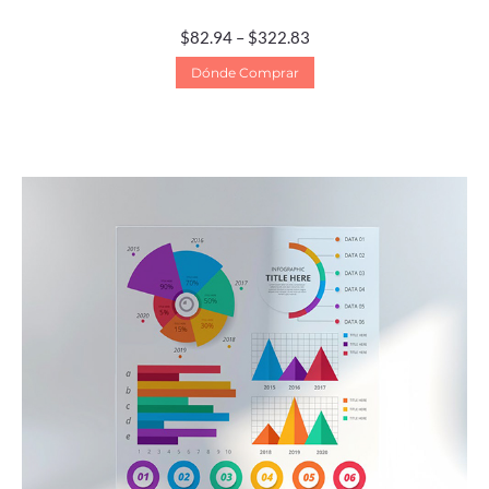
$
82.94
–
$
322.83
Dónde Comprar