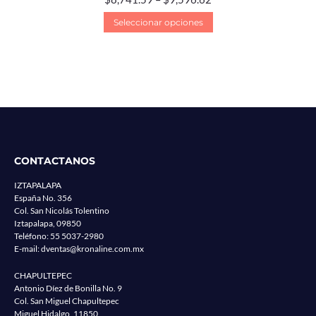
Seleccionar opciones
CONTACTANOS
IZTAPALAPA
España No. 356
Col. San Nicolás Tolentino
Iztapalapa, 09850
Teléfono:
55 5037-2980
E-mail:
dventas@kronaline.com.mx
CHAPULTEPEC
Antonio Díez de Bonilla No. 9
Col. San Miguel Chapultepec
Miguel Hidalgo, 11850