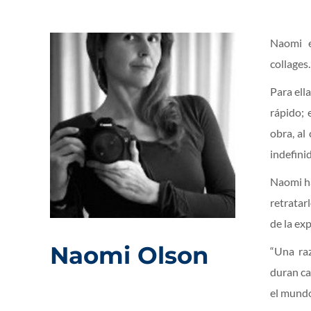
Naomi e
collages.
Para ell
rápido; 
obra, al
indefinid
Naomi ha
retratar
de la ex
Naomi Olson
“
Una raz
duran ca
el mundo