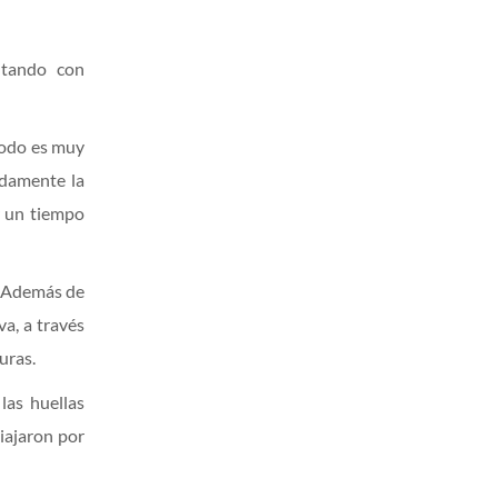
ntando con
 todo es muy
idamente la
r un tiempo
. Además de
va, a través
uras.
las huellas
iajaron por