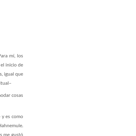
ara mí, los
el inicio de
s, igual que
itual–
modar cosas
e y es como
 Hahnemule.
as me gustó