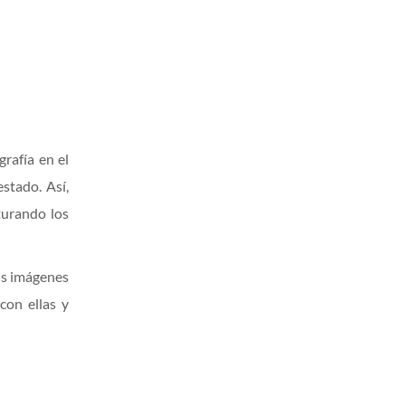
rafía en el
estado. Así,
turando los
sus imágenes
con ellas y