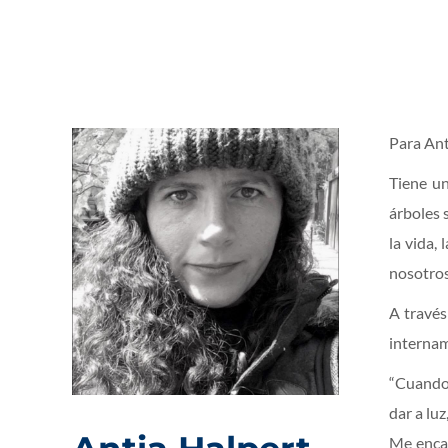
Para Anti
Tiene un
árboles s
la vida,
nosotros,
A través
interna
“Cuando 
dar a lu
Me encan