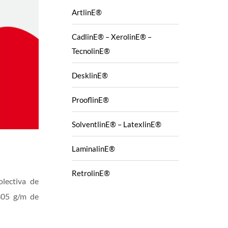
ArtlinE®
CadlinE® – XerolinE® –
TecnolinE®
DesklinE®
ProoflinE®
SolventlinE® – LatexlinE®
LaminalinE®
RetrolinE®
olectiva de
305 g/m de