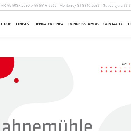
DMX
55 5037-2980
o
55 5516-5565
| Monterrey
81 8340-5933
| Guadalajara
33 
OTROS
LÍNEAS
TIENDA EN LÍNEA
DONDE ESTAMOS
CONTACTO
D
OTROS
LÍNEAS
TIENDA EN LÍNEA
DONDE ESTAMOS
CONTACTO
D
Oct