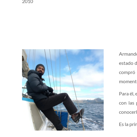
2010
Armando 
estado d
compró u
momentos
Para él,
con las 
conocerl
Es la pr