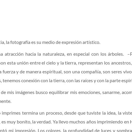
a, la fotografía es su medio de expresión artístico.
a atracción hacia la naturaleza, en especial con los árboles. –P
on esta unión entre el cielo y la tierra, representan los ancestros, 
 la fuerza y de manera espiritual, son una compañía, son seres vivo
 tenemos conexión con la tierra, con las raíces y con la parte espir
 de mis imágenes busco equilibrar mis emociones, sanarme, aco
mente.
imprimes termina un proceso, desde que tuviste la idea, la vist
z, es muy bonito, la verdad. Ya llevo muchos años imprimiendo en
tó mi impresión. Los colores, la profundidad de luces y sombr