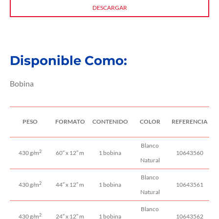
DESCARGAR
Disponible Como:
Bobina
PESO
FORMATO
CONTENIDO
COLOR
REFERENCIA
Blanco
2
430 g/m
60″ x 12″ m
1 bobina
10643560
Natural
Blanco
2
430 g/m
44″ x 12″ m
1 bobina
10643561
Natural
Blanco
2
430 g/m
24″ x 12″ m
1 bobina
10643562