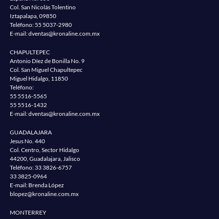
Col. San Nicolás Tolentino
Iztapalapa, 09850
Teléfono:
55 5037-2980
E-mail:
dventas@kronaline.com.mx
CHAPULTEPEC
Antonio Díez de Bonilla No. 9
Col. San Miguel Chapultepec
Miguel Hidalgo, 11850
Teléfono:
55 5516-5565
55 5516-1432
E-mail:
dventas@kronaline.com.mx
GUADALAJARA
Jesus No. 440
Col. Centro, Sector Hidalgo
44200, Guadalajara, Jalisco
Teléfono:
33 3826-6757
33 3825-0964
E-mail: Brenda López
blopez@kronaline.com.mx
MONTERREY