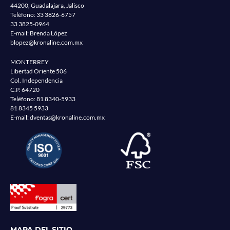
44200, Guadalajara, Jalisco
Teléfono:
33 3826-6757
33 3825-0964
E-mail: Brenda López
blopez@kronaline.com.mx
MONTERREY
Libertad Oriente 506
Col. Independencia
C.P. 64720
Teléfono:
81 8340-5933
81 8345 5933
E-mail:
dventas@kronaline.com.mx
MAPA DEL SITIO