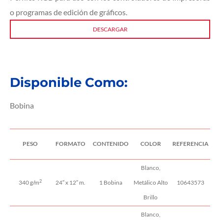
o programas de edición de gráficos.
DESCARGAR
Disponible Como:
Bobina
PESO
FORMATO
CONTENIDO
COLOR
REFERENCIA
Blanco,
2
340 g/m
24″ x 12″ m.
1 Bobina
Metálico Alto
10643573
Brillo
Blanco,