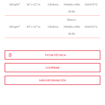
2
340 g/m
36″ x 12″ m.
1 Bobina
Metálico Alto
10643572
Brillo
Blanco,
2
340 g/m
44″ x 12″ m.
1 Bobina
Metálico Alto
10643571
Brillo
FICHA TÉCNICA
COMPRAR
MÁS INFORMACIÓN