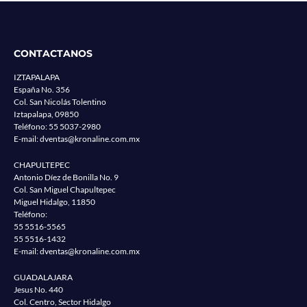
CONTACTANOS
IZTAPALAPA
España No. 356
Col. San Nicolás Tolentino
Iztapalapa, 09850
Teléfono:
55 5037-2980
E-mail:
dventas@kronaline.com.mx
CHAPULTEPEC
Antonio Díez de Bonilla No. 9
Col. San Miguel Chapultepec
Miguel Hidalgo, 11850
Teléfono:
55 5516-5565
55 5516-1432
E-mail:
dventas@kronaline.com.mx
GUADALAJARA
Jesus No. 440
Col. Centro, Sector Hidalgo