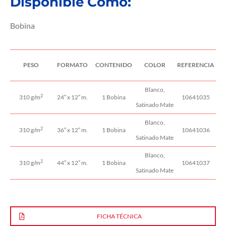
Disponible Como:
Bobina
PESO
FORMATO
CONTENIDO
COLOR
REFERENCIA
Blanco,
2
310 g/m
24″ x 12″ m.
1 Bobina
10641035
Satinado Mate
Blanco,
2
310 g/m
36″ x 12″ m.
1 Bobina
10641036
Satinado Mate
Blanco,
2
310 g/m
44″ x 12″ m.
1 Bobina
10641037
Satinado Mate
FICHA TÉCNICA