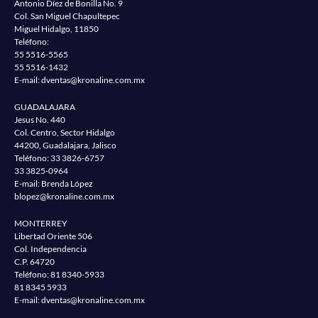
Antonio Díez de Bonilla No. 9
Col. San Miguel Chapultepec
Miguel Hidalgo, 11850
Teléfono:
55 5516-5565
55 5516-1432
E-mail:
dventas@kronaline.com.mx
GUADALAJARA
Jesus No. 440
Col. Centro, Sector Hidalgo
44200, Guadalajara, Jalisco
Teléfono:
33 3826-6757
33 3825-0964
E-mail: Brenda López
blopez@kronaline.com.mx
MONTERREY
Libertad Oriente 506
Col. Independencia
C.P. 64720
Teléfono:
81 8340-5933
81 8345 5933
E-mail:
dventas@kronaline.com.mx