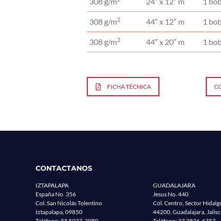
308 g/m
24″ x 12″ m
1 bo
2
308 g/m
44″ x 12″ m
1 bo
2
308 g/m
44″ x 20″ m
1 bo
FICHA TÉCNICA
C
CONTACTANOS
IZTAPALAPA
GUADALAJARA
España No. 356
Jesus No. 440
Col. San Nicolás Tolentino
Col. Centro, Sector Hidalg
Iztapalapa, 09850
44200, Guadalajara, Jalis
Teléfono:
55 5037-2980
Teléfono:
33 3826-6757