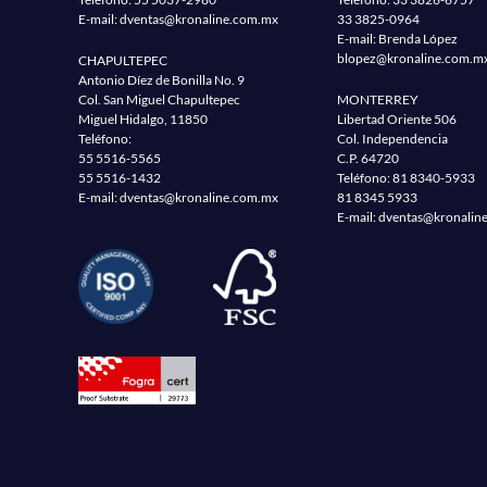
E-mail:
dventas@kronaline.com.mx
33 3825-0964
E-mail: Brenda López
blopez@kronaline.com.m
CHAPULTEPEC
Antonio Díez de Bonilla No. 9
Col. San Miguel Chapultepec
MONTERREY
Miguel Hidalgo, 11850
Libertad Oriente 506
Teléfono:
Col. Independencia
55 5516-5565
C.P. 64720
55 5516-1432
Teléfono:
81 8340-5933
E-mail:
dventas@kronaline.com.mx
81 8345 5933
E-mail:
dventas@kronalin