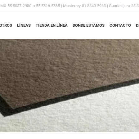
DMX
55 5037-2980
o
55 5516-5565
| Monterrey
81 8340-5933
| Guadalajara
33 
OTROS
LÍNEAS
TIENDA EN LÍNEA
DONDE ESTAMOS
CONTACTO
D
OTROS
LÍNEAS
TIENDA EN LÍNEA
DONDE ESTAMOS
CONTACTO
D