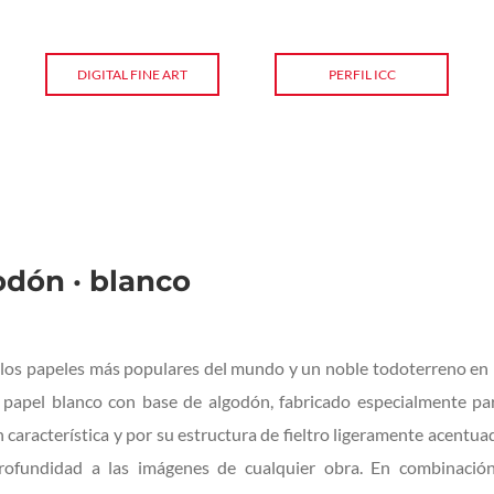
DIGITAL FINE ART
PERFIL ICC
odón · blanco
s papeles más populares del mundo y un noble todoterreno en l
e papel blanco con base de algodón, fabricado especialmente par
 característica y por su estructura de fieltro ligeramente acentu
profundidad a las imágenes de cualquier obra. En combinaci