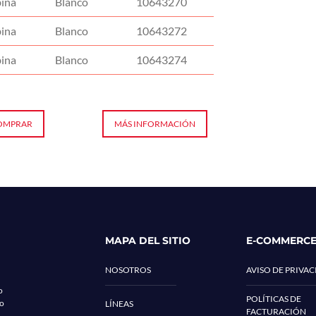
bina
Blanco
10643270
bina
Blanco
10643272
bina
Blanco
10643274
OMPRAR
MÁS INFORMACIÓN
MAPA DEL SITIO
E-COMMERC
NOSOTROS
AVISO DE PRIVA
o
POLÍTICAS DE
co
LÍNEAS
FACTURACIÓN