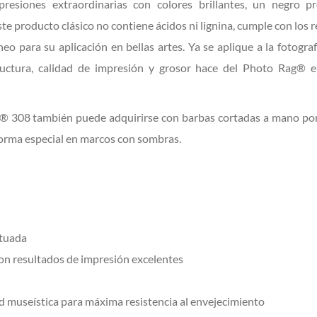
presiones extraordinarias con colores brillantes, un negro p
ste producto clásico no contiene ácidos ni lignina, cumple con los r
o para su aplicación en bellas artes. Ya se aplique a la fotograf
tructura, calidad de impresión y grosor hace del Photo Rag® e
 308 también puede adquirirse con barbas cortadas a mano por 
orma especial en marcos con sombras.
ntuada
on resultados de impresión excelentes
d museística para máxima resistencia al envejecimiento