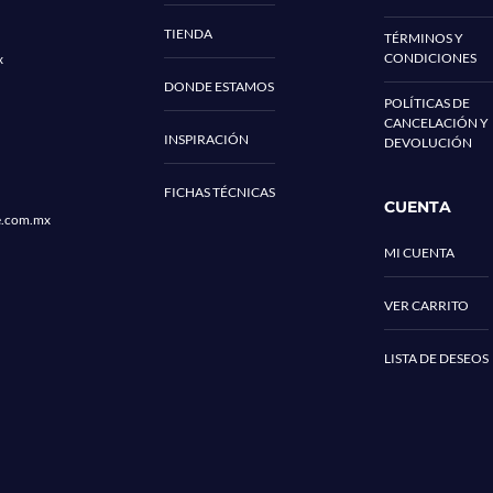
TIENDA
TÉRMINOS Y
CONDICIONES
x
DONDE ESTAMOS
POLÍTICAS DE
CANCELACIÓN Y
INSPIRACIÓN
DEVOLUCIÓN
FICHAS TÉCNICAS
CUENTA
e.com.mx
MI CUENTA
VER CARRITO
LISTA DE DESEOS