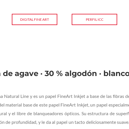
DIGITAL FINE ART
PERFIL ICC
a de agave · 30 % algodón · blanc
atural Line y es un papel FineArt Inkjet a base de las fibras de
del material base de este papel FineArt Inkjet, un papel especia
ral y el libre de blanqueadores ópticos. Su estructura de superf
ón de profundidad, y le da al papel un tacto deliciosamente suave