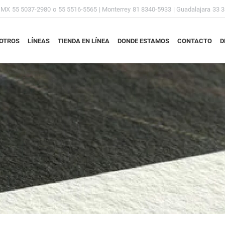
DMX
55 5037-2980
o
55 5516-5565
| Monterrey
81 8340-5933
| Guadalajara
33 
OTROS
LÍNEAS
TIENDA EN LÍNEA
DONDE ESTAMOS
CONTACTO
D
OTROS
LÍNEAS
TIENDA EN LÍNEA
DONDE ESTAMOS
CONTACTO
D