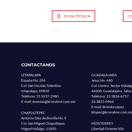
FICHA TÉCNICA
C
CONTACTANOS
IZTAPALAPA
GUADALAJARA
España No. 356
Jesus No. 440
Col. San Nicolás Tolentino
Col. Centro, Sector Hidalg
Iztapalapa, 09850
44200, Guadalajara, Jalis
Teléfono:
55 5037-2980
Teléfono:
33 3826-6757
E-mail:
dventas@kronaline.com.mx
33 3825-0964
E-mail: Brenda López
blopez@kronaline.com.m
CHAPULTEPEC
Antonio Díez de Bonilla No. 9
Col. San Miguel Chapultepec
MONTERREY
Miguel Hidalgo, 11850
Libertad Oriente 506