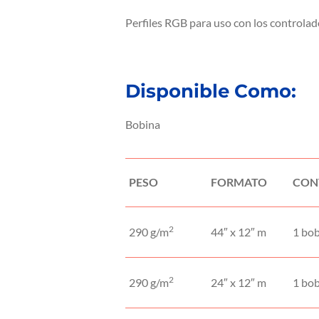
Perfiles RGB para uso con los controlad
Disponible Como:
Bobina
PESO
FORMATO
CON
2
290 g/m
44″ x 12″ m
1 bo
2
290 g/m
24″ x 12″ m
1 bo