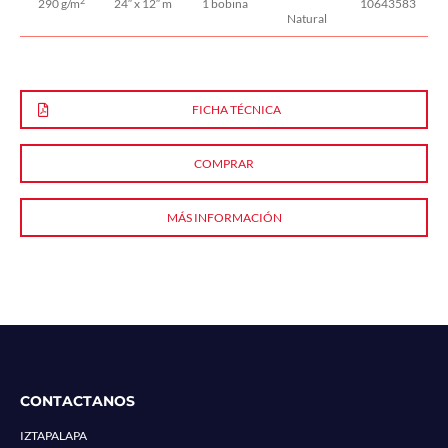
2
290 g/m
24″ x 12″ m
1 bobina
10643583
Natural
FICHA TÉCNICA
COMPRAR
MÁS INFORMACIÓN
CONTACTANOS
IZTAPALAPA