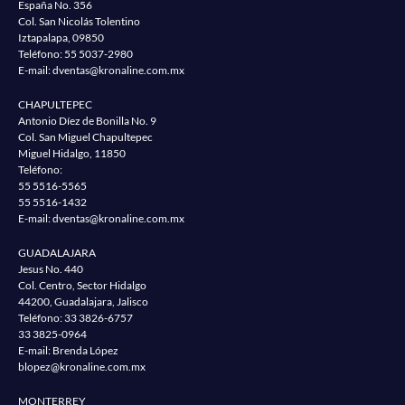
España No. 356
Col. San Nicolás Tolentino
Iztapalapa, 09850
Teléfono:
55 5037-2980
E-mail:
dventas@kronaline.com.mx
CHAPULTEPEC
Antonio Díez de Bonilla No. 9
Col. San Miguel Chapultepec
Miguel Hidalgo, 11850
Teléfono:
55 5516-5565
55 5516-1432
E-mail:
dventas@kronaline.com.mx
GUADALAJARA
Jesus No. 440
Col. Centro, Sector Hidalgo
44200, Guadalajara, Jalisco
Teléfono:
33 3826-6757
33 3825-0964
E-mail: Brenda López
blopez@kronaline.com.mx
MONTERREY