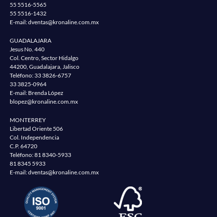
55 5516-5565
55 5516-1432
E-mail:
dventas@kronaline.com.mx
GUADALAJARA
Jesus No. 440
Col. Centro, Sector Hidalgo
44200, Guadalajara, Jalisco
Teléfono:
33 3826-6757
33 3825-0964
E-mail: Brenda López
blopez@kronaline.com.mx
MONTERREY
Libertad Oriente 506
Col. Independencia
C.P. 64720
Teléfono:
81 8340-5933
81 8345 5933
E-mail:
dventas@kronaline.com.mx