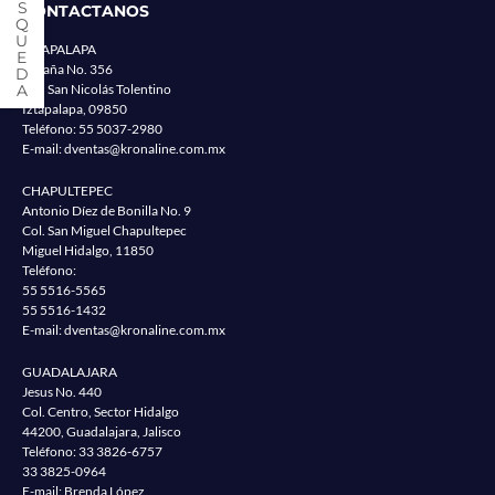
CONTACTANOS
IZTAPALAPA
España No. 356
Col. San Nicolás Tolentino
Iztapalapa, 09850
Teléfono:
55 5037-2980
E-mail:
dventas@kronaline.com.mx
CHAPULTEPEC
Antonio Díez de Bonilla No. 9
Col. San Miguel Chapultepec
Miguel Hidalgo, 11850
Teléfono:
55 5516-5565
55 5516-1432
E-mail:
dventas@kronaline.com.mx
GUADALAJARA
Jesus No. 440
Col. Centro, Sector Hidalgo
44200, Guadalajara, Jalisco
Teléfono:
33 3826-6757
33 3825-0964
E-mail: Brenda López