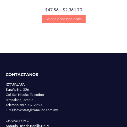
$
47.56
–
$
2,361.70
Seleccionar opciones
CONTACTANOS
IZTAPALAPA
España No. 356
Col. San Nicolás Tolentino
Iztapalapa, 09850
Teléfono:
55 5037-2980
E-mail:
dventas@kronaline.com.mx
CHAPULTEPEC
Antonio Díez de Bonilla No. 9