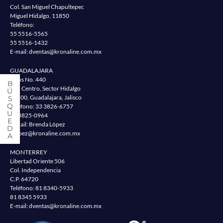
Col. San Miguel Chapultepec
Miguel Hidalgo, 11850
Teléfono:
55 5516-5565
55 5516-1432
E-mail:
dventas@kronaline.com.mx
GUADALAJARA
Jesus No. 440
Col. Centro, Sector Hidalgo
44200, Guadalajara, Jalisco
Teléfono:
33 3826-6757
33 3825-0964
E-mail: Brenda López
blopez@kronaline.com.mx
MONTERREY
Libertad Oriente 506
Col. Independencia
C.P. 64720
Teléfono:
81 8340-5933
81 8345 5933
E-mail:
dventas@kronaline.com.mx