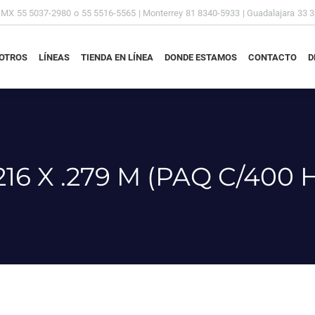
DMX
55 5037-2980
o
55 5516-5565
| Monterrey
81 8340-5933
| Guadalajara
33 
OTROS
LÍNEAS
TIENDA EN LÍNEA
DONDE ESTAMOS
CONTACTO
D
OTROS
LÍNEAS
TIENDA EN LÍNEA
DONDE ESTAMOS
CONTACTO
D
216 X .279 M (PAQ C/400 