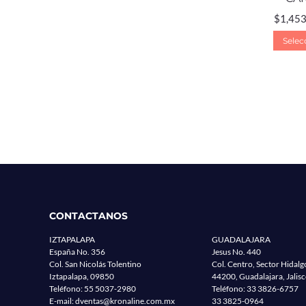
$
1,453
Selec
CONTACTANOS
IZTAPALAPA
GUADALAJARA
España No. 356
Jesus No. 440
Col. San Nicolás Tolentino
Col. Centro, Sector Hidalg
Iztapalapa, 09850
44200, Guadalajara, Jalis
Teléfono:
55 5037-2980
Teléfono:
33 3826-6757
E-mail:
dventas@kronaline.com.mx
33 3825-0964