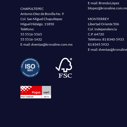
E-mail: Brenda López
blopez@kronaline.com.m
CHAPULTEPEC
Antonio Díez de Bonilla No. 9
Col. San Miguel Chapultepec
MONTERREY
Miguel Hidalgo, 11850
Libertad Oriente 506
Teléfono:
Col. Independencia
55 5516-5565
C.P. 64720
55 5516-1432
Teléfono:
81 8340-5933
E-mail:
dventas@kronaline.com.mx
81 8345 5933
E-mail:
dventas@kronalin