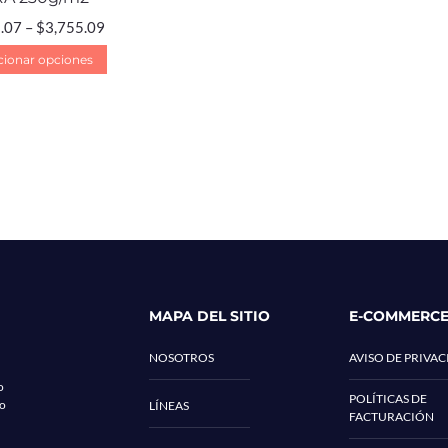
.07
–
$
3,755.09
cionar opciones
MAPA DEL SITIO
E-COMMERC
NOSOTROS
AVISO DE PRIVA
o
POLÍTICAS DE
co
LÍNEAS
FACTURACIÓN