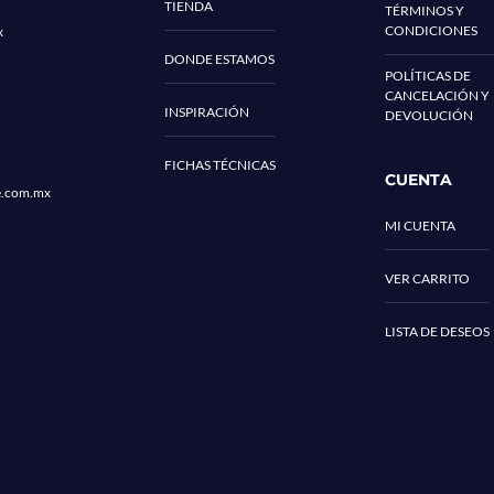
TIENDA
TÉRMINOS Y
CONDICIONES
x
DONDE ESTAMOS
POLÍTICAS DE
CANCELACIÓN Y
INSPIRACIÓN
DEVOLUCIÓN
FICHAS TÉCNICAS
CUENTA
e.com.mx
MI CUENTA
VER CARRITO
LISTA DE DESEOS