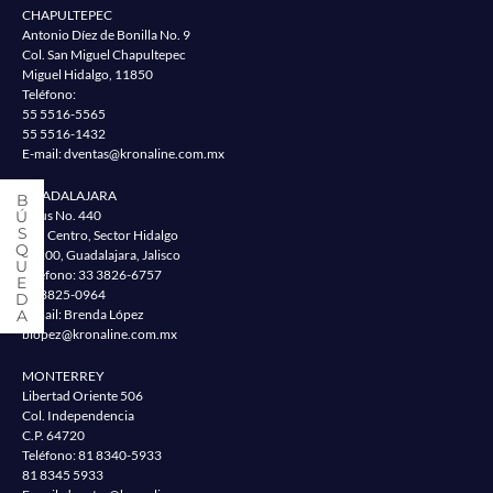
CHAPULTEPEC
Antonio Díez de Bonilla No. 9
Col. San Miguel Chapultepec
Miguel Hidalgo, 11850
Teléfono:
55 5516-5565
55 5516-1432
E-mail:
dventas@kronaline.com.mx
GUADALAJARA
Jesus No. 440
Col. Centro, Sector Hidalgo
44200, Guadalajara, Jalisco
Teléfono:
33 3826-6757
33 3825-0964
E-mail: Brenda López
blopez@kronaline.com.mx
MONTERREY
Libertad Oriente 506
Col. Independencia
C.P. 64720
Teléfono:
81 8340-5933
81 8345 5933