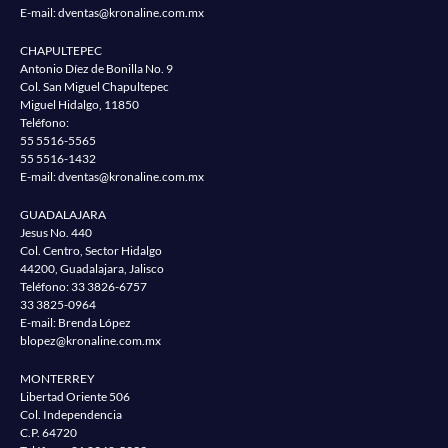
E-mail:
dventas@kronaline.com.mx
CHAPULTEPEC
Antonio Díez de Bonilla No. 9
Col. San Miguel Chapultepec
Miguel Hidalgo, 11850
Teléfono:
55 5516-5565
55 5516-1432
E-mail:
dventas@kronaline.com.mx
GUADALAJARA
Jesus No. 440
Col. Centro, Sector Hidalgo
44200, Guadalajara, Jalisco
Teléfono:
33 3826-6757
33 3825-0964
E-mail: Brenda López
blopez@kronaline.com.mx
MONTERREY
Libertad Oriente 506
Col. Independencia
C.P. 64720