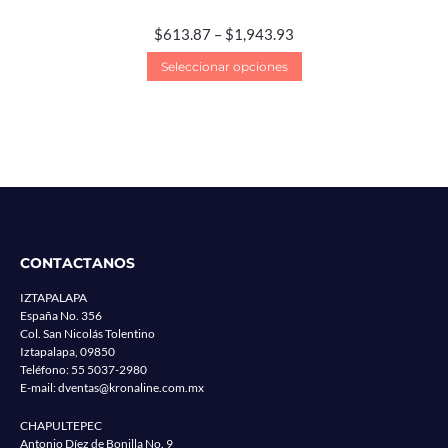
$
613.87
–
$
1,943.93
Seleccionar opciones
CONTACTANOS
IZTAPALAPA
España No. 356
Col. San Nicolás Tolentino
Iztapalapa, 09850
Teléfono:
55 5037-2980
E-mail:
dventas@kronaline.com.mx
CHAPULTEPEC
Antonio Díez de Bonilla No. 9