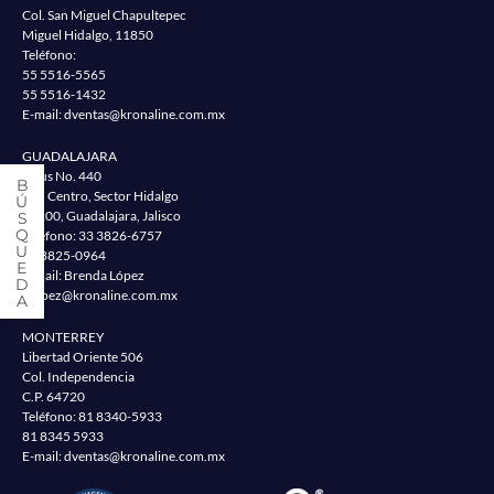
Col. San Miguel Chapultepec
Miguel Hidalgo, 11850
Teléfono:
55 5516-5565
55 5516-1432
E-mail:
dventas@kronaline.com.mx
GUADALAJARA
Jesus No. 440
Col. Centro, Sector Hidalgo
44200, Guadalajara, Jalisco
Teléfono:
33 3826-6757
33 3825-0964
E-mail: Brenda López
blopez@kronaline.com.mx
MONTERREY
Libertad Oriente 506
Col. Independencia
C.P. 64720
Teléfono:
81 8340-5933
81 8345 5933
E-mail:
dventas@kronaline.com.mx