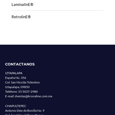
LaminalinE®
RetrolinE®
CONTACTANOS
IZTAPALAPA
España No. 356
Col. San Nicolás Tolentino
Iztapalapa, 09850
Teléfono:
55 5037-2980
E-mail:
dventas@kronaline.com.mx
CHAPULTEPEC
Antonio Díez de Bonilla No. 9