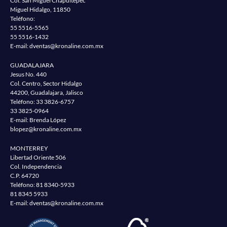
Col. San Miguel Chapultepec
Miguel Hidalgo, 11850
Teléfono:
55 5516-5565
55 5516-1432
E-mail:
dventas@kronaline.com.mx
GUADALAJARA
Jesus No. 440
Col. Centro, Sector Hidalgo
44200, Guadalajara, Jalisco
Teléfono:
33 3826-6757
33 3825-0964
E-mail: Brenda López
blopez@kronaline.com.mx
MONTERREY
Libertad Oriente 506
Col. Independencia
C.P. 64720
Teléfono:
81 8340-5933
81 8345 5933
E-mail:
dventas@kronaline.com.mx