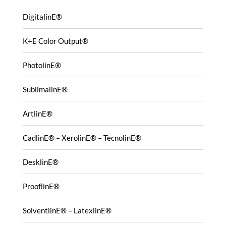
DigitalinE®
K+E Color Output®
PhotolinE®
SublimalinE®
ArtlinE®
CadlinE® – XerolinE® – TecnolinE®
DesklinE®
ProoflinE®
SolventlinE® – LatexlinE®