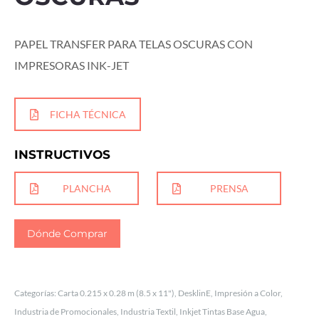
PAPEL TRANSFER PARA TELAS OSCURAS CON
IMPRESORAS INK-JET
FICHA TÉCNICA
INSTRUCTIVOS
PLANCHA
PRENSA
Dónde Comprar
Categorías:
Carta 0.215 x 0.28 m (8.5 x 11")
,
DesklinE
,
Impresión a Color
,
Industria de Promocionales
,
Industria Textil
,
Inkjet Tintas Base Agua
,