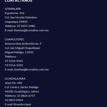
CONTACTANOS
IZTAPALAPA
España No. 356
Col. San Nicolás Tolentino
Iztapalapa, 09850
Teléfono:
55 5037-2980
E-mail:
dventas@kronaline.com.mx
CHAPULTEPEC
Antonio Díez de Bonilla No. 9
Col. San Miguel Chapultepec
Miguel Hidalgo, 11850
Teléfono:
55 5516-5565
55 5516-1432
E-mail:
dventas@kronaline.com.mx
GUADALAJARA
Jesus No. 440
Col. Centro, Sector Hidalgo
44200, Guadalajara, Jalisco
Teléfono:
33 3826-6757
33 3825-0964
E-mail: Brenda López