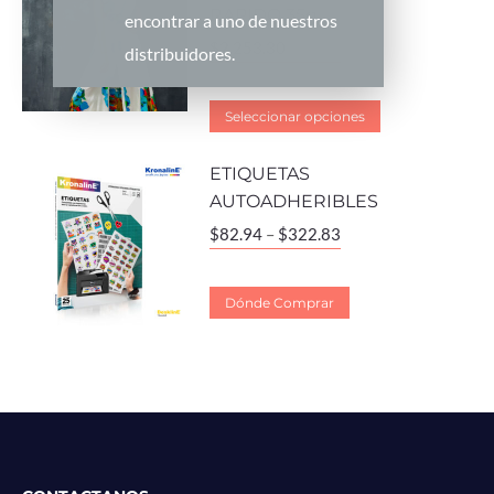
RAPIDO 35g
encontrar a uno de nuestros
$
2,253.30
distribuidores.
Seleccionar opciones
ETIQUETAS
AUTOADHERIBLES
$
82.94
–
$
322.83
Dónde Comprar