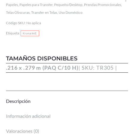
Papeles
,
Papeles para Transfer
,
Pequeño/Desktop
,
Prendas Promocionales
,
Telas Obscuras
,
Transfer en Telas
,
Uso Doméstico
Código SKU:
No aplica
Etiqueta:
KronalinE
TAMAÑOS DISPONIBLES
.216 x .279 m (PAQ C/10 H)
| SKU: TR305 |
Descripción
Información adicional
Valoraciones (0)