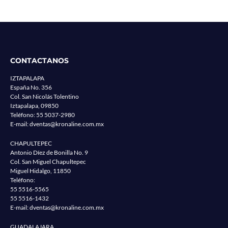
CONTACTANOS
IZTAPALAPA
España No. 356
Col. San Nicolás Tolentino
Iztapalapa, 09850
Teléfono:
55 5037-2980
E-mail:
dventas@kronaline.com.mx
CHAPULTEPEC
Antonio Díez de Bonilla No. 9
Col. San Miguel Chapultepec
Miguel Hidalgo, 11850
Teléfono:
55 5516-5565
55 5516-1432
E-mail:
dventas@kronaline.com.mx
GUADALAJARA