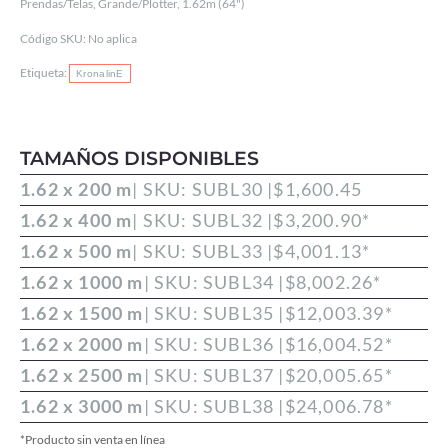
Prendas/Telas
,
Grande/Plotter
,
1.62m (64")
RAPIDO
Código SKU:
No aplica
38g
Etiqueta:
KronalinE
cantidad
TAMAÑOS DISPONIBLES
1.62 x 200 m
| SKU: SUBL30 |
$
1,600.45
1.62 x 400 m
| SKU: SUBL32 |
$
3,200.90
*
1.62 x 500 m
| SKU: SUBL33 |
$
4,001.13
*
1.62 x 1000 m
| SKU: SUBL34 |
$
8,002.26
*
1.62 x 1500 m
| SKU: SUBL35 |
$
12,003.39
*
1.62 x 2000 m
| SKU: SUBL36 |
$
16,004.52
*
1.62 x 2500 m
| SKU: SUBL37 |
$
20,005.65
*
1.62 x 3000 m
| SKU: SUBL38 |
$
24,006.78
*
*Producto sin venta en línea