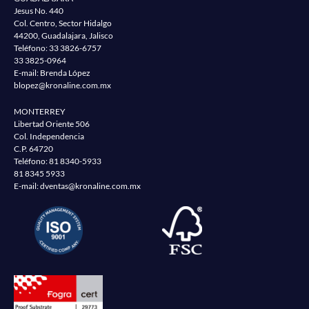
Jesus No. 440
Col. Centro, Sector Hidalgo
44200, Guadalajara, Jalisco
Teléfono:
33 3826-6757
33 3825-0964
E-mail: Brenda López
blopez@kronaline.com.mx
MONTERREY
Libertad Oriente 506
Col. Independencia
C.P. 64720
Teléfono:
81 8340-5933
81 8345 5933
E-mail:
dventas@kronaline.com.mx