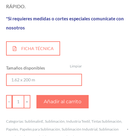
RÁPIDO.
*Si requieres medidas o cortes especiales comunícate con
nosotros
FICHA TÉCNICA
Limpiar
Tamaños disponibles
PAPEL
Añadir al carrito
PROFESIONAL
PARA
Categorías:
SublimalinE
,
Sublimación
,
Industria Textil
,
Tintas Sublimación
,
SUBLIMACIÓN
Papeles
,
Papeles para Sublimación
,
Sublimación Industrial
,
Sublimacion
SECADO