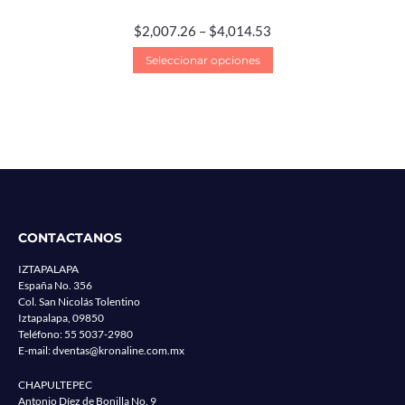
$
2,007.26
–
$
4,014.53
Seleccionar opciones
CONTACTANOS
IZTAPALAPA
España No. 356
Col. San Nicolás Tolentino
Iztapalapa, 09850
Teléfono:
55 5037-2980
E-mail:
dventas@kronaline.com.mx
CHAPULTEPEC
Antonio Díez de Bonilla No. 9