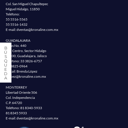
Col. San Miguel Chapultepec
Miguel Hidalgo, 11850
Teléfono:
55 5516-5565
55 5516-1432
E-mail:
dventas@kronaline.com.mx
GUADALAJARA
Jesus No. 440
Col. Centro, Sector Hidalgo
44200, Guadalajara, Jalisco
Teléfono:
33 3826-6757
33 3825-0964
E-mail: Brenda López
blopez@kronaline.com.mx
MONTERREY
Libertad Oriente 506
Col. Independencia
C.P. 64720
Teléfono:
81 8340-5933
81 8345 5933
E-mail:
dventas@kronaline.com.mx