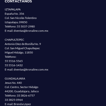
CONTACTANOS
IZTAPALAPA
España No. 356
Col. San Nicolás Tolentino
Iztapalapa, 09850
Teléfono:
55 5037-2980
E-mail:
dventas@kronaline.com.mx
CHAPULTEPEC
Antonio Díez de Bonilla No. 9
Col. San Miguel Chapultepec
Miguel Hidalgo, 11850
Teléfono:
55 5516-5565
55 5516-1432
E-mail:
dventas@kronaline.com.mx
GUADALAJARA
Jesus No. 440
Col. Centro, Sector Hidalgo
44200, Guadalajara, Jalisco
Teléfono:
33 3826-6757
33 3825-0964
E-mail: Brenda López