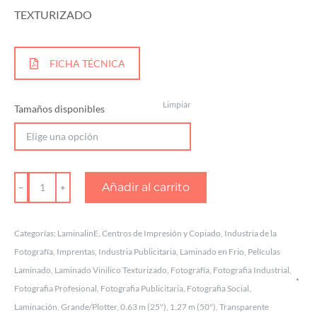
TEXTURIZADO
FICHA TÉCNICA
Limpiar
Tamaños disponibles
PELÍCULAS
Añadir al carrito
LAMINADO
EN
Categorías:
LaminalinE
,
Centros de Impresión y Copiado
,
Industria de la
FRÍO
Fotografía
,
Imprentas
,
Industria Publicitaria
,
Laminado en Frio
,
Películas
TEXTURA
Laminado
,
Laminado Vinilico Texturizado
,
Fotografía
,
Fotografia Industrial
,
NIEBLA
Fotografia Profesional
,
Fotografia Publicitaria
,
Fotografia Social
,
Laminación
,
Grande/Plotter
,
0.63 m (25")
,
1.27 m (50")
,
Transparente
cantidad