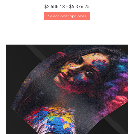
$
2,688.13
–
$
5,376.25
Seleccionar opciones