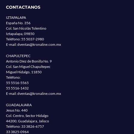
CONTACTANOS
IZTAPALAPA
España No. 356
Col. San Nicolás Tolentino
Iztapalapa, 09850
Teléfono:
55 5037-2980
E-mail:
dventas@kronaline.com.mx
CHAPULTEPEC
Antonio Díez de Bonilla No. 9
Col. San Miguel Chapultepec
Miguel Hidalgo, 11850
Teléfono:
55 5516-5565
55 5516-1432
E-mail:
dventas@kronaline.com.mx
GUADALAJARA
Jesus No. 440
Col. Centro, Sector Hidalgo
44200, Guadalajara, Jalisco
Teléfono:
33 3826-6757
33 3825-0964