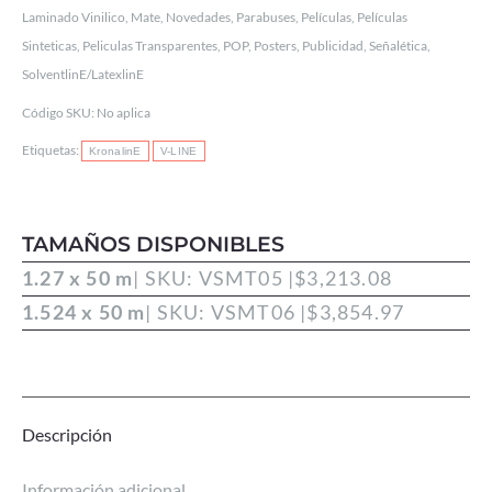
Laminado Vinilico
,
Mate
,
Novedades
,
Parabuses
,
Películas
,
Películas
Sinteticas
,
Peliculas Transparentes
,
POP
,
Posters
,
Publicidad
,
Señalética
,
SolventlinE/LatexlinE
Código SKU:
No aplica
Etiquetas:
KronalinE
V-LINE
TAMAÑOS DISPONIBLES
1.27 x 50 m
| SKU: VSMT05 |
$
3,213.08
1.524 x 50 m
| SKU: VSMT06 |
$
3,854.97
Descripción
Información adicional