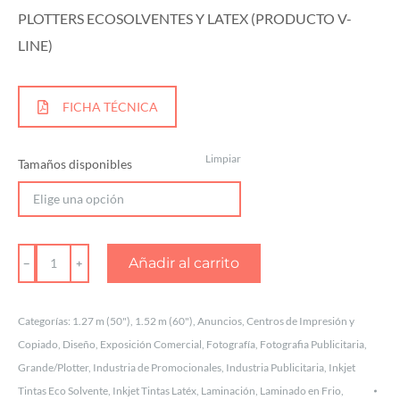
PLOTTERS ECOSOLVENTES Y LATEX (PRODUCTO V-
LINE)
FICHA TÉCNICA
Limpiar
Tamaños disponibles
VINYLES
Añadir al carrito
AUTOADHERIBLES
STANDARD
Categorías:
1.27 m (50")
,
1.52 m (60")
,
Anuncios
,
Centros de Impresión y
MATE
Copiado
,
Diseño
,
Exposición Comercial
,
Fotografía
,
Fotografia Publicitaria
,
cantidad
Grande/Plotter
,
Industria de Promocionales
,
Industria Publicitaria
,
Inkjet
Tintas Eco Solvente
,
Inkjet Tintas Latéx
,
Laminación
,
Laminado en Frio
,