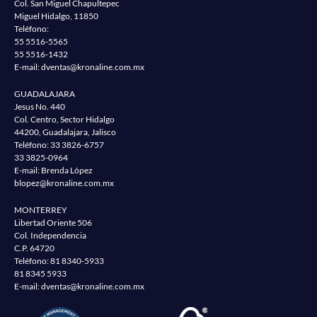
Col. San Miguel Chapultepec
Miguel Hidalgo, 11850
Teléfono:
55 5516-5565
55 5516-1432
E-mail:
dventas@kronaline.com.mx
GUADALAJARA
Jesus No. 440
Col. Centro, Sector Hidalgo
44200, Guadalajara, Jalisco
Teléfono:
33 3826-6757
33 3825-0964
E-mail: Brenda López
blopez@kronaline.com.mx
MONTERREY
Libertad Oriente 506
Col. Independencia
C.P. 64720
Teléfono:
81 8340-5933
81 8345 5933
E-mail:
dventas@kronaline.com.mx