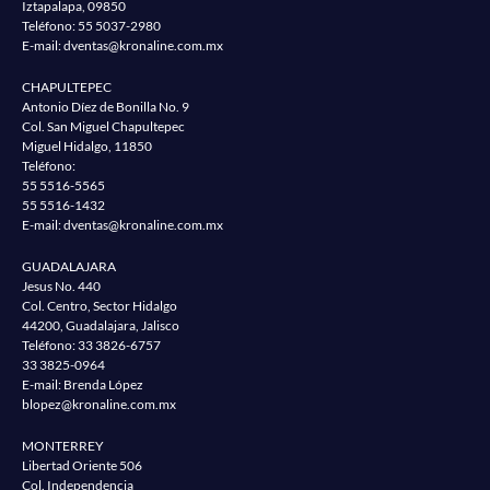
Iztapalapa, 09850
Teléfono:
55 5037-2980
E-mail:
dventas@kronaline.com.mx
CHAPULTEPEC
Antonio Díez de Bonilla No. 9
Col. San Miguel Chapultepec
Miguel Hidalgo, 11850
Teléfono:
55 5516-5565
55 5516-1432
E-mail:
dventas@kronaline.com.mx
GUADALAJARA
Jesus No. 440
Col. Centro, Sector Hidalgo
44200, Guadalajara, Jalisco
Teléfono:
33 3826-6757
33 3825-0964
E-mail: Brenda López
blopez@kronaline.com.mx
MONTERREY
Libertad Oriente 506
Col. Independencia