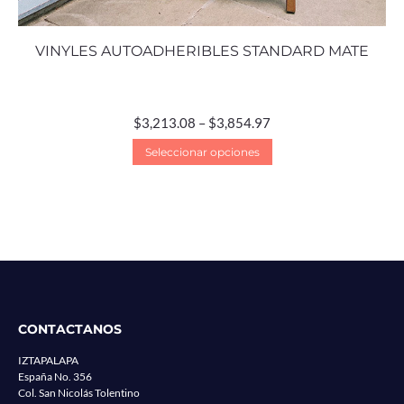
VINYLES AUTOADHERIBLES STANDARD MATE
$
3,213.08
–
$
3,854.97
Seleccionar opciones
CONTACTANOS
IZTAPALAPA
España No. 356
Col. San Nicolás Tolentino