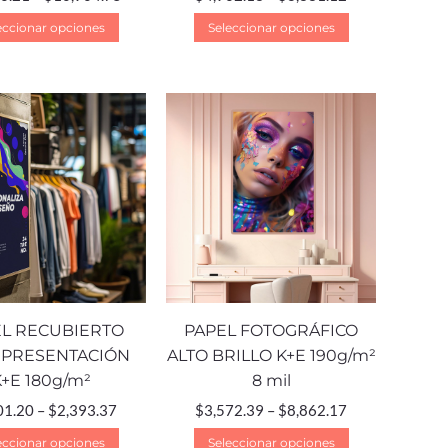
eccionar opciones
Seleccionar opciones
L RECUBIERTO
PAPEL FOTOGRÁFICO
 PRESENTACIÓN
ALTO BRILLO K+E 190g/m²
K+E 180g/m²
8 mil
01.20
–
$
2,393.37
$
3,572.39
–
$
8,862.17
eccionar opciones
Seleccionar opciones