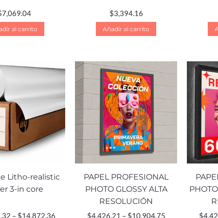
$
7,069.04
$
3,394.16
dir al carrito
Añadir al carrito
A
 Litho-realistic
PAPEL PROFESIONAL
PAPE
er 3-in core
PHOTO GLOSSY ALTA
PHOTO 
RESOLUCIÓN
R
.32
–
$
14,872.36
$
4,426.21
–
$
10,904.75
$
4,42