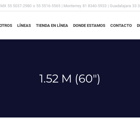
DMX
55 5037-2980
o
55 5516-5565
| Monterrey
81 8340-5933
| Guadalajara
33 
OTROS
LÍNEAS
TIENDA EN LÍNEA
DONDE ESTAMOS
CONTACTO
D
OTROS
LÍNEAS
TIENDA EN LÍNEA
DONDE ESTAMOS
CONTACTO
D
1.52 M (60")