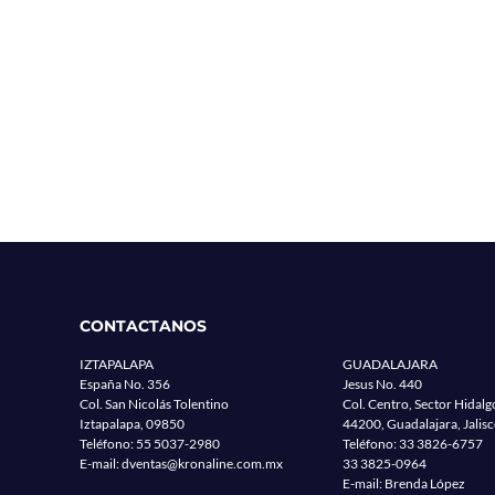
CONTACTANOS
IZTAPALAPA
GUADALAJARA
España No. 356
Jesus No. 440
Col. San Nicolás Tolentino
Col. Centro, Sector Hidalg
Iztapalapa, 09850
44200, Guadalajara, Jalis
Teléfono:
55 5037-2980
Teléfono:
33 3826-6757
E-mail:
dventas@kronaline.com.mx
33 3825-0964
E-mail: Brenda López