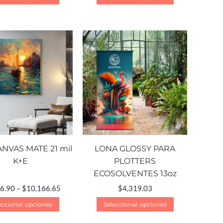
ANVAS MATE 21 mil
LONA GLOSSY PARA
K+E
PLOTTERS
ECOSOLVENTES 13oz
6.90
–
$
10,166.65
$
4,319.03
eccionar opciones
Seleccionar opciones