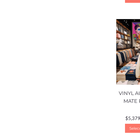
VINYL 
MATE 
$
5,379
Selec