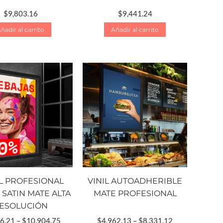
$
9,803.16
$
9,441.24
ñadir al carrito
Añadir al carrito
L PROFESIONAL
VINIL AUTOADHERIBLE
SATIN MATE ALTA
MATE PROFESIONAL
ESOLUCIÓN
6.21
–
$
10,904.75
$
4,962.13
–
$
8,331.12