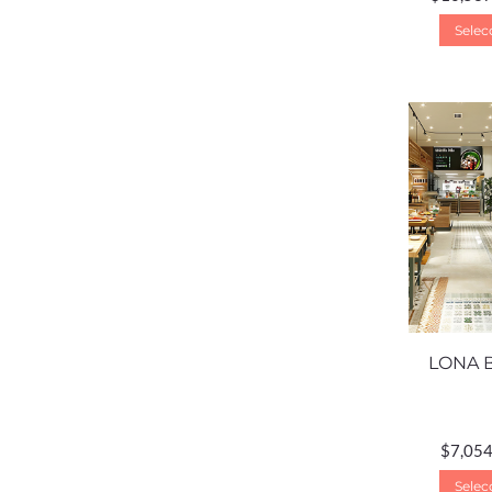
Selec
LONA 
$
7,054
Selec