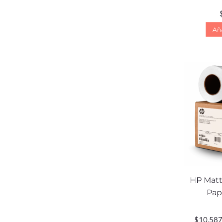
Aña
HP Matte
Pap
$
10,587