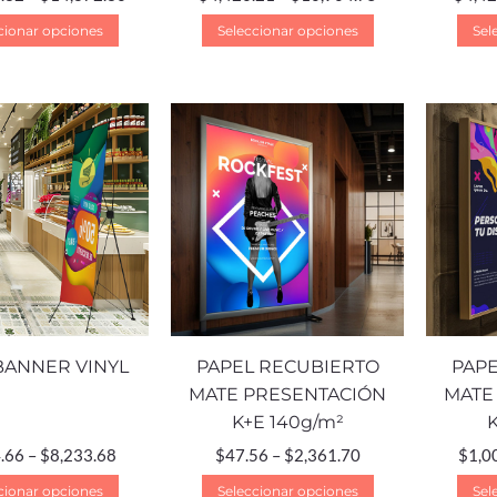
cionar opciones
Seleccionar opciones
Sel
BANNER VINYL
PAPEL RECUBIERTO
PAPE
MATE PRESENTACIÓN
MATE
K+E 140g/m²
.66
–
$
8,233.68
$
47.56
–
$
2,361.70
$
1,0
cionar opciones
Seleccionar opciones
Sel