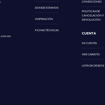
CONDICIONES
x
DONDE ESTAMOS
POLÍTICAS DE
CANCELACIÓN Y
INSPIRACIÓN
DEVOLUCIÓN
FICHAS TÉCNICAS
CUENTA
e.com.mx
MI CUENTA
VER CARRITO
LISTA DE DESEOS