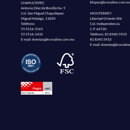
blopez@kronaline.com.m
CHAPULTEPEC
Antonio Díez de Bonilla No. 9
Col. San Miguel Chapultepec
MONTERREY
Miguel Hidalgo, 11850
Libertad Oriente 506
Teléfono:
Col. Independencia
55 5516-5565
C.P. 64720
55 5516-1432
Teléfono:
81 8340-5933
E-mail:
dventas@kronaline.com.mx
81 8345 5933
E-mail:
dventas@kronalin