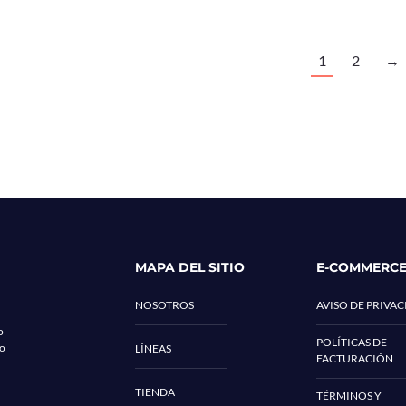
1
2
→
MAPA DEL SITIO
E-COMMERC
NOSOTROS
AVISO DE PRIVA
o
POLÍTICAS DE
co
LÍNEAS
FACTURACIÓN
TIENDA
TÉRMINOS Y