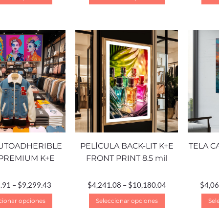
AUTOADHERIBLE
PELÍCULA BACK-LIT K+E
TELA C
PREMIUM K+E
FRONT PRINT 8.5 mil
.91
–
$
9,299.43
$
4,241.08
–
$
10,180.04
$
4,06
cionar opciones
Seleccionar opciones
Sel