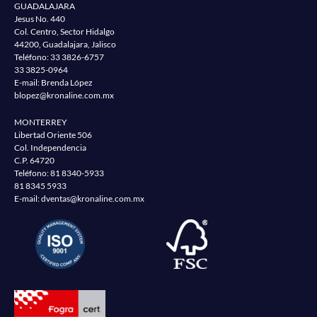
GUADALAJARA
Jesus No. 440
Col. Centro, Sector Hidalgo
44200, Guadalajara, Jalisco
Teléfono:
33 3826-6757
33 3825-0964
E-mail: Brenda López
blopez@kronaline.com.mx
MONTERREY
Libertad Oriente 506
Col. Independencia
C.P. 64720
Teléfono:
81 8340-5933
81 8345 5933
E-mail:
dventas@kronaline.com.mx