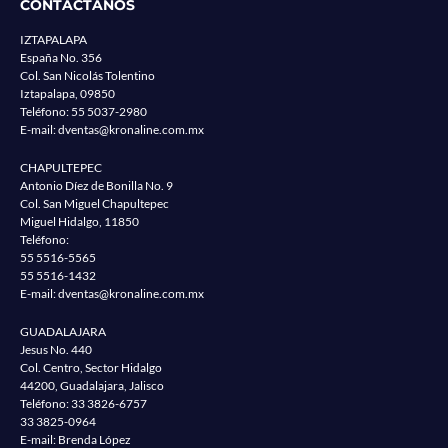
CONTACTANOS
IZTAPALAPA
España No. 356
Col. San Nicolás Tolentino
Iztapalapa, 09850
Teléfono:
55 5037-2980
E-mail:
dventas@kronaline.com.mx
CHAPULTEPEC
Antonio Díez de Bonilla No. 9
Col. San Miguel Chapultepec
Miguel Hidalgo, 11850
Teléfono:
55 5516-5565
55 5516-1432
E-mail:
dventas@kronaline.com.mx
GUADALAJARA
Jesus No. 440
Col. Centro, Sector Hidalgo
44200, Guadalajara, Jalisco
Teléfono:
33 3826-6757
33 3825-0964
E-mail: Brenda López