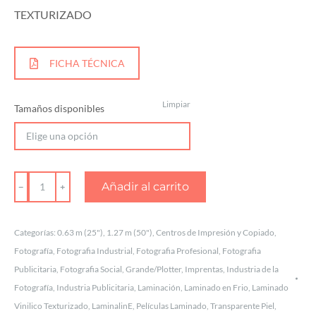
TEXTURIZADO
FICHA TÉCNICA
Limpiar
Tamaños disponibles
PELÍCULAS
Añadir al carrito
LAMINADO
EN
Categorías:
0.63 m (25")
,
1.27 m (50")
,
Centros de Impresión y Copiado
,
FRÍO
Fotografía
,
Fotografia Industrial
,
Fotografia Profesional
,
Fotografia
TEXTURA
Publicitaria
,
Fotografia Social
,
Grande/Plotter
,
Imprentas
,
Industria de la
PIEL
Fotografía
,
Industria Publicitaria
,
Laminación
,
Laminado en Frio
,
Laminado
Vinilico Texturizado
,
LaminalinE
,
Películas Laminado
,
Transparente Piel
,
cantidad