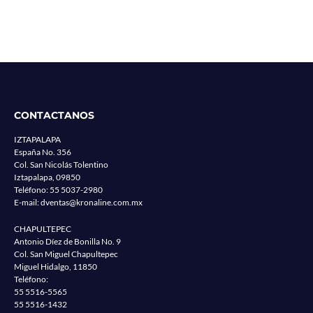
CONTACTANOS
IZTAPALAPA
España No. 356
Col. San Nicolás Tolentino
Iztapalapa, 09850
Teléfono:
55 5037-2980
E-mail:
dventas@kronaline.com.mx
CHAPULTEPEC
Antonio Díez de Bonilla No. 9
Col. San Miguel Chapultepec
Miguel Hidalgo, 11850
Teléfono:
55 5516-5565
55 5516-1432