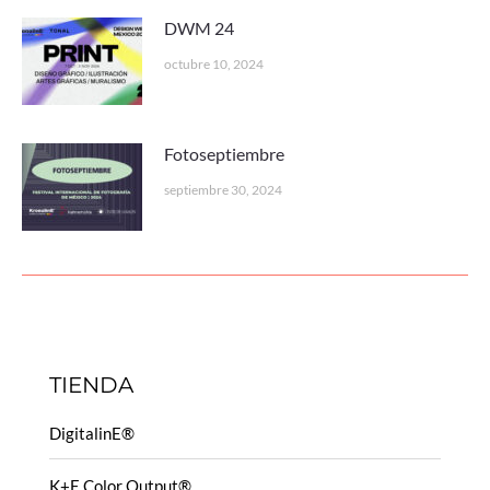
DWM 24
octubre 10, 2024
Fotoseptiembre
septiembre 30, 2024
TIENDA
DigitalinE®
K+E Color Output®