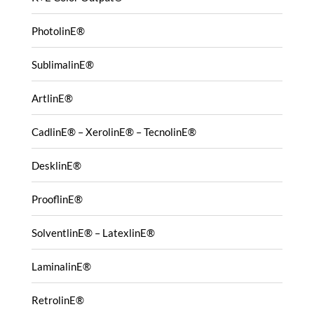
PhotolinE®
SublimalinE®
ArtlinE®
CadlinE® – XerolinE® – TecnolinE®
DesklinE®
ProoflinE®
SolventlinE® – LatexlinE®
LaminalinE®
RetrolinE®