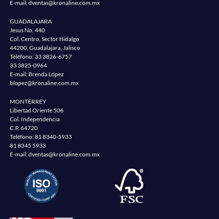
E-mail:
dventas@kronaline.com.mx
GUADALAJARA
Jesus No. 440
Col. Centro, Sector Hidalgo
44200, Guadalajara, Jalisco
Teléfono:
33 3826-6757
33 3825-0964
E-mail: Brenda López
blopez@kronaline.com.mx
MONTERREY
Libertad Oriente 506
Col. Independencia
C.P. 64720
Teléfono:
81 8340-5933
81 8345 5933
E-mail:
dventas@kronaline.com.mx