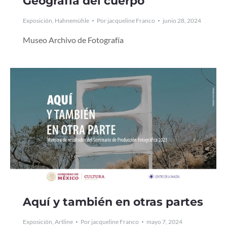
Geografía del cuerpo
Exposición
,
Hahnemühle
Por
jacqueline Franco
junio 28, 2024
Museo Archivo de Fotografía
Aquí y también en otras partes
Exposición
,
Artline
Por
jacqueline Franco
mayo 7, 2024