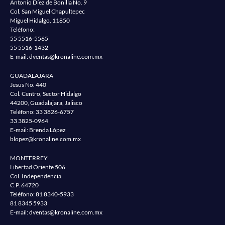
Antonio Díez de Bonilla No. 9
Col. San Miguel Chapultepec
Miguel Hidalgo, 11850
Teléfono:
55 5516-5565
55 5516-1432
E-mail:
dventas@kronaline.com.mx
GUADALAJARA
Jesus No. 440
Col. Centro, Sector Hidalgo
44200, Guadalajara, Jalisco
Teléfono:
33 3826-6757
33 3825-0964
E-mail: Brenda López
blopez@kronaline.com.mx
MONTERREY
Libertad Oriente 506
Col. Independencia
C.P. 64720
Teléfono:
81 8340-5933
81 8345 5933
E-mail:
dventas@kronaline.com.mx