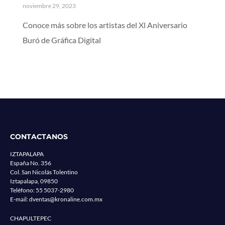
noviembre 29, 2023
Conoce más sobre los artistas del Xl Aniversario
Buró de Gráfica Digital
CONTACTANOS
IZTAPALAPA
España No. 356
Col. San Nicolás Tolentino
Iztapalapa, 09850
Teléfono:
55 5037-2980
E-mail:
dventas@kronaline.com.mx
CHAPULTEPEC