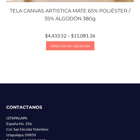
TELA CANVAS ARTISTICA MATE 65% POLIÉSTER /
35% ALGODÓN 380g
$
4,433.52
–
$
11,081.36
Seleccionar opciones
CONTACTANOS
IZTAPALAPA
España No. 356
Col. San Nicolás Tolentino
Iztapalapa, 09850