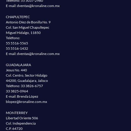
Teléfono:
55 5037-2980
E-mail:
dventas@kronaline.com.mx
CHAPULTEPEC
Antonio Díez de Bonilla No. 9
Col. San Miguel Chapultepec
Miguel Hidalgo, 11850
Teléfono:
55 5516-5565
55 5516-1432
E-mail:
dventas@kronaline.com.mx
GUADALAJARA
Jesus No. 440
Col. Centro, Sector Hidalgo
44200, Guadalajara, Jalisco
Teléfono:
33 3826-6757
33 3825-0964
E-mail: Brenda López
blopez@kronaline.com.mx
MONTERREY
Libertad Oriente 506
Col. Independencia
C.P. 64720