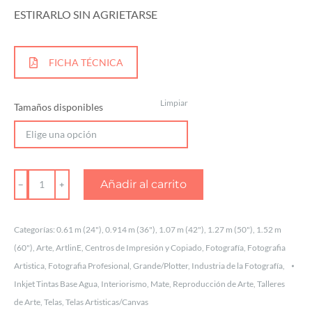
ESTIRARLO SIN AGRIETARSE
FICHA TÉCNICA
Limpiar
Tamaños disponibles
TELA
Añadir al carrito
CANVAS
ARTISTICA
Categorías:
0.61 m (24")
,
0.914 m (36")
,
1.07 m (42")
,
1.27 m (50")
,
1.52 m
MATE
(60")
,
Arte
,
ArtlinE
,
Centros de Impresión y Copiado
,
Fotografía
,
Fotografia
100%
Artistica
,
Fotografia Profesional
,
Grande/Plotter
,
Industria de la Fotografía
,
ALGODÓN
Inkjet Tintas Base Agua
,
Interiorismo
,
Mate
,
Reproducción de Arte
,
Talleres
de Arte
,
Telas
,
Telas Artisticas/Canvas
24