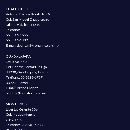
CHAPULTEPEC
Antonio Díez de Bonilla No. 9
Col. San Miguel Chapultepec
Miguel Hidalgo, 11850
Teléfono:
55 5516-5565
55 5516-1432
E-mail:
dventas@kronaline.com.mx
GUADALAJARA
Jesus No. 440
Col. Centro, Sector Hidalgo
44200, Guadalajara, Jalisco
Teléfono:
33 3826-6757
33 3825-0964
E-mail: Brenda López
blopez@kronaline.com.mx
MONTERREY
Libertad Oriente 506
Col. Independencia
C.P. 64720
Teléfono:
81 8340-5933