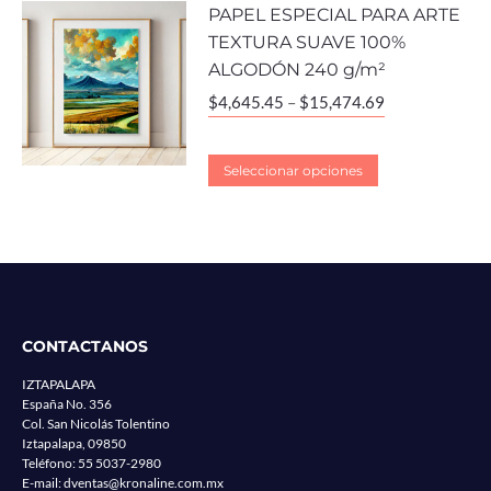
PAPEL ESPECIAL PARA ARTE
TEXTURA SUAVE 100%
ALGODÓN 240 g/m²
$
4,645.45
–
$
15,474.69
Seleccionar opciones
CONTACTANOS
IZTAPALAPA
España No. 356
Col. San Nicolás Tolentino
Iztapalapa, 09850
Teléfono:
55 5037-2980
E-mail:
dventas@kronaline.com.mx