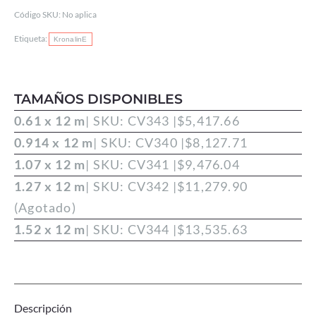
mil
Código SKU:
No aplica
cantidad
Etiqueta:
KronalinE
TAMAÑOS DISPONIBLES
0.61 x 12 m
| SKU: CV343 |
$
5,417.66
0.914 x 12 m
| SKU: CV340 |
$
8,127.71
1.07 x 12 m
| SKU: CV341 |
$
9,476.04
1.27 x 12 m
| SKU: CV342 |
$
11,279.90
(Agotado)
1.52 x 12 m
| SKU: CV344 |
$
13,535.63
Descripción