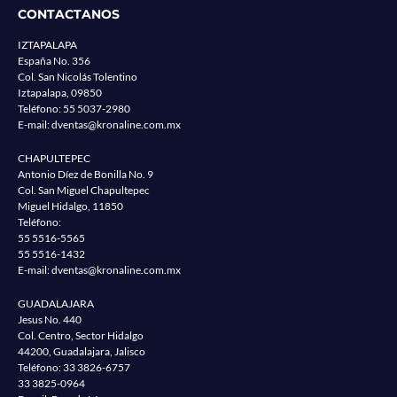
CONTACTANOS
IZTAPALAPA
España No. 356
Col. San Nicolás Tolentino
Iztapalapa, 09850
Teléfono:
55 5037-2980
E-mail:
dventas@kronaline.com.mx
CHAPULTEPEC
Antonio Díez de Bonilla No. 9
Col. San Miguel Chapultepec
Miguel Hidalgo, 11850
Teléfono:
55 5516-5565
55 5516-1432
E-mail:
dventas@kronaline.com.mx
GUADALAJARA
Jesus No. 440
Col. Centro, Sector Hidalgo
44200, Guadalajara, Jalisco
Teléfono:
33 3826-6757
33 3825-0964