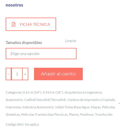
nosotros
FICHA TÉCNICA
Limpiar
Tamaños disponibles
PELÍCULA
Añadir al carrito
POLIÉSTER
MATE
Categorías:
0.61 m (24")
,
0.914 m (36")
,
Arquitectura e Ingeniería
,
1
Automotriz
,
CadlinE/XerolinE/TecnolinE
,
Centros de Impresión y Copiado
,
CARA
Imprentas
,
Industria Automotriz
,
Inkjet Tintas Base Agua
,
Mapas
,
Películas
.005”
Sinteticas
,
Peliculas Translucidas/Tecnicas
,
Planos
,
Positivos
,
Translucido
cantidad
Código SKU:
No aplica