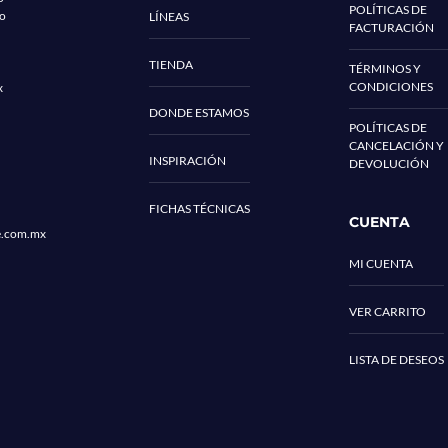
POLÍTICAS DE
co
LÍNEAS
FACTURACIÓN
TIENDA
TÉRMINOS Y
CONDICIONES
x
DONDE ESTAMOS
POLÍTICAS DE
CANCELACIÓN Y
INSPIRACIÓN
DEVOLUCIÓN
FICHAS TÉCNICAS
CUENTA
e.com.mx
MI CUENTA
VER CARRITO
LISTA DE DESEOS