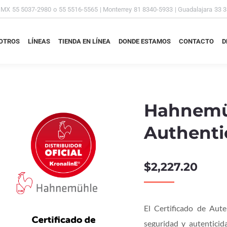
DMX
55 5037-2980
o
55 5516-5565
| Monterrey
81 8340-5933
| Guadalajara
33 
OTROS
LÍNEAS
TIENDA EN LÍNEA
DONDE ESTAMOS
CONTACTO
D
OTROS
LÍNEAS
TIENDA EN LÍNEA
DONDE ESTAMOS
CONTACTO
D
Hahnemüh
Authenti
$
2,227.20
El Certificado de Aut
seguridad y autenticid