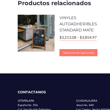
Productos relacionados
VINYLES
AUTOADHERIBLES
STANDARD MATE
$
3,213.08
–
$
3,854.97
Seleccionar opciones
CONTACTANOS
IZTAPALAPA
GUADALAJARA
España No. 356
Jesus No. 440
Col. San Nicolás Tolentino
Col. Centro, Sector Hidalg