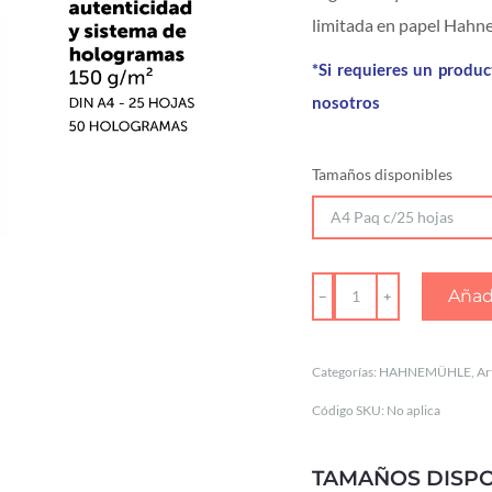
limitada en papel Hahnem
*Si requieres un produ
nosotros
Tamaños disponibles
Hahnemühle
Añadi
Certificate
of
Categorías:
HAHNEMÜHLE
,
Ar
Authenticity
Código SKU:
No aplica
cantidad
TAMAÑOS DISPO