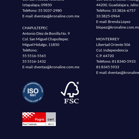
Iztapalapa, 09850
44200, Guadalajara, Jalis
Teléfono:
55 5037-2980
Teléfono:
33 3826-6757
E-mail:
dventas@kronaline.com.mx
33 3825-0964
E-mail: Brenda López
blopez@kronaline.com.m
CHAPULTEPEC
Antonio Díez de Bonilla No. 9
Col. San Miguel Chapultepec
MONTERREY
Miguel Hidalgo, 11850
Libertad Oriente 506
Teléfono:
Col. Independencia
55 5516-5565
C.P. 64720
55 5516-1432
Teléfono:
81 8340-5933
E-mail:
dventas@kronaline.com.mx
81 8345 5933
E-mail:
dventas@kronalin