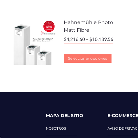
Hahnemühle Photo
Matt Fibre
$
4,216.60
–
$
10,139.56
Seleccionar opciones
MAPA DEL SITIO
E-COMMERC
NOSOTROS
AVISO DE PRIVA
o