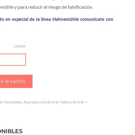
ühle y para reducir el riesgo de falsificación.
cto en especial de la línea Hahnemühle comunícate con
Limpiar
r al carrito
te
,
Novedades
,
Reproducción de Arte
,
Talleres de Arte
NIBLES