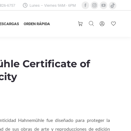
3826-6757
Lunes – Viernes 9AM - 6PM
Facebook
Instagram
YouTube
TikTok
ESCARGAS
ORDEN RÁPIDA
page
page
page
page
opens
opens
opens
opens
ESCARGAS
ORDEN RÁPIDA
in
in
in
in
new
new
new
new
window
window
window
window
le Certificate of
city
enticidad Hahnemühle fue diseñado para proteger la
ad de sus obras de arte y reproducciones de edición