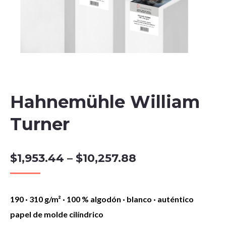
Hahnemühle William
Turner
$
1,953.44
–
$
10,257.88
190 · 310 g/m² · 100 % algodón · blanco · auténtico
papel de molde cilíndrico