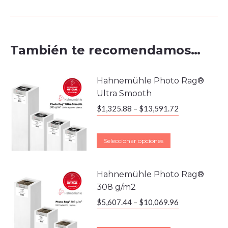
También te recomendamos…
Hahnemühle Photo Rag®
Ultra Smooth
$
1,325.88
–
$
13,591.72
Seleccionar opciones
Hahnemühle Photo Rag®
308 g/m2
$
5,607.44
–
$
10,069.96