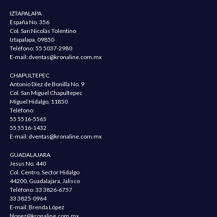
IZTAPALAPA
España No. 356
Col. San Nicolás Tolentino
Iztapalapa, 09850
Teléfono:
55 5037-2980
E-mail:
dventas@kronaline.com.mx
CHAPULTEPEC
Antonio Díez de Bonilla No. 9
Col. San Miguel Chapultepec
Miguel Hidalgo, 11850
Teléfono:
55 5516-5565
55 5516-1432
E-mail:
dventas@kronaline.com.mx
GUADALAJARA
Jesus No. 440
Col. Centro, Sector Hidalgo
44200, Guadalajara, Jalisco
Teléfono:
33 3826-6757
33 3825-0964
E-mail: Brenda López
blopez@kronaline.com.mx