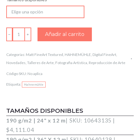
Hahnemühle
Añadir al carrito
William
Turner
Categorías:
Matt FineArt Textured
,
HAHNEMÜHLE
,
Digital FineArt
,
cantidad
Novedades
,
Talleres de Arte
,
Fotografia Artistica
,
Reproducción de Arte
Código SKU:
No aplica
Etiqueta:
Hahnemühle
TAMAÑOS DISPONIBLES
190 g/m2 | 24" x 12 m
| SKU: 10643135 |
$
4,111.04
190 g/m2 | 36" X 12 m
| SKU: 10640128 |