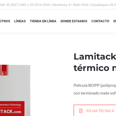
DMX
55 5037-2980
o
55 5516-5565
| Monterrey
81 8340-5933
| Guadalajara
33 
OTROS
LÍNEAS
TIENDA EN LÍNEA
DONDE ESTAMOS
CONTACTO
D
OTROS
LÍNEAS
TIENDA EN LÍNEA
DONDE ESTAMOS
CONTACTO
D
Lamitack
térmico 
Película BOPP (poliprop
con terminado mate soft 
FICHA TÉCNICA