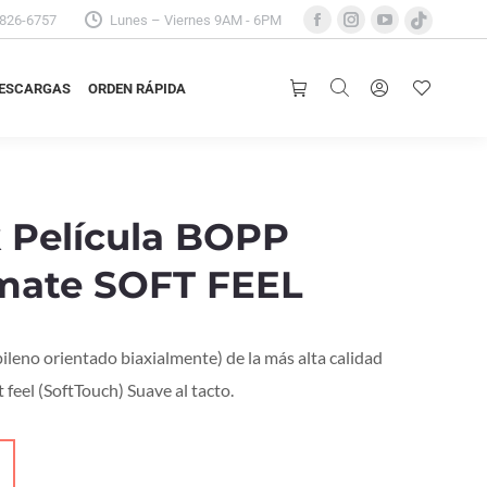
3826-6757
Lunes – Viernes 9AM - 6PM
Facebook
Instagram
YouTube
TikTok
ESCARGAS
ORDEN RÁPIDA
page
page
page
page
opens
opens
opens
opens
ESCARGAS
ORDEN RÁPIDA
in
in
in
in
new
new
new
new
window
window
window
window
 Película BOPP
mate SOFT FEEL
ileno orientado biaxialmente) de la más alta calidad
feel (SoftTouch) Suave al tacto.