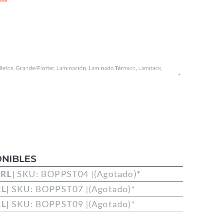
lletos
,
Grande/Plotter
,
Laminación
,
Laminado Térmico
,
Lamitack
,
NIBLES
 RL
| SKU: BOPPST04 |
(Agotado)
*
RL
| SKU: BOPPST07 |
(Agotado)
*
RL
| SKU: BOPPST09 |
(Agotado)
*