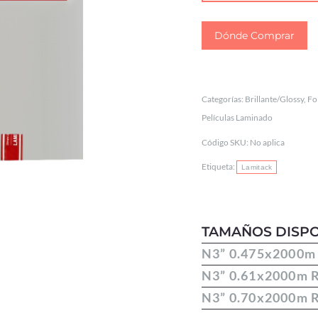
Dónde Comprar
Categorías:
Brillante/Glossy
,
Fo
Películas Laminado
Código SKU:
No aplica
Etiqueta:
Lamitack
TAMAÑOS DISPO
N3” 0.475x2000m
N3” 0.61x2000m 
N3” 0.70x2000m 