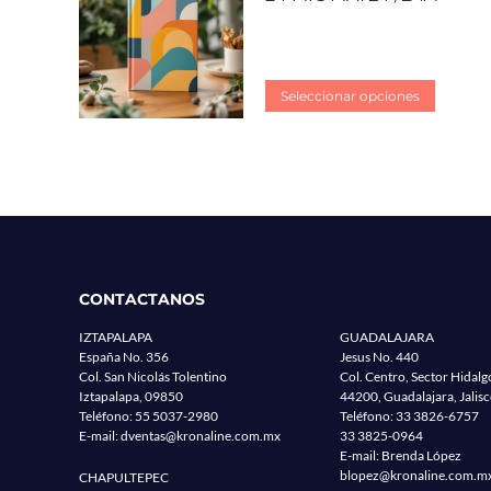
Seleccionar opciones
CONTACTANOS
IZTAPALAPA
GUADALAJARA
España No. 356
Jesus No. 440
Col. San Nicolás Tolentino
Col. Centro, Sector Hidalg
Iztapalapa, 09850
44200, Guadalajara, Jalis
Teléfono:
55 5037-2980
Teléfono:
33 3826-6757
E-mail:
dventas@kronaline.com.mx
33 3825-0964
E-mail: Brenda López
blopez@kronaline.com.m
CHAPULTEPEC