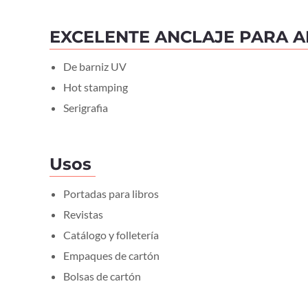
EXCELENTE ANCLAJE PARA A
De barniz UV
Hot stamping
Serigrafia
Usos
Portadas para libros
Revistas
Catálogo y folletería
Empaques de cartón
Bolsas de cartón