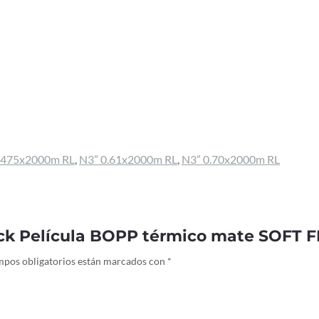
.475x2000m RL
,
N3” 0.61x2000m RL
,
N3” 0.70x2000m RL
ack Película BOPP térmico mate SOFT 
mpos obligatorios están marcados con
*